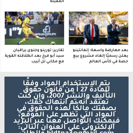
المقبلة
بعد معارضة واسعة: إنفانتينو
تقارير: تورينو وجنوى يراقبان
يعلن رسميًا إلغاء مشروع بيع
سيد أبو فرخ بعد انطلاقته القوية
حصة في كأس العالم
مع مكابي تل أبيب
يتم الاستخدام المواد وفقًا
للمادة 27 أ من قانون حقوق
التأليف والنشر 2007، وإن كنت
تعتقد أنه تم انتهاك حقك،
بصفتك مالكًا لهذه الحقوق في
المواد التي تظهر على الموقع،
فيمكنك التواصل معنا عبر البريد
الإلكتروني على العنوان التالي: