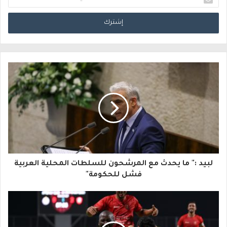
د
خ
ل
ب
ر
ي
د
ك
ا
لبيد :" ما يحدث مع المرشحون للسلطات المحلية العربية
ل
فشل للحكومة"
إ
ل
ك