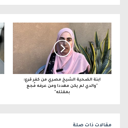
ل
ب
ر
ي
د
ك
ا
ل
ابنة الضحية الشيخ مصري من كفر قرع:
إ
"والدي لم يكن مهددا ومن عرفه فُجع
بمقتله"
ل
ك
ت
ر
مقالات ذات صلة