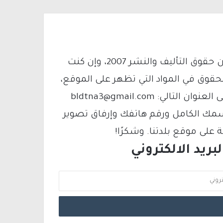
يتم الاستخدام المواد وفقًا للمادة 27 أ من قانون حقوق التأليف والنشر 2007، وإن كنت
لحقوق في المواد التي تظهر على الموقع،
فيمكنك التواصل معنا عبر البريد الإلكتروني على العنوان التالي: bldtna3@gmail.com
سمك الكامل ورقم هاتفك وإرفاق تصوير
لى موقع بلدتنا. وشكرًا!
ريد الالكتروني