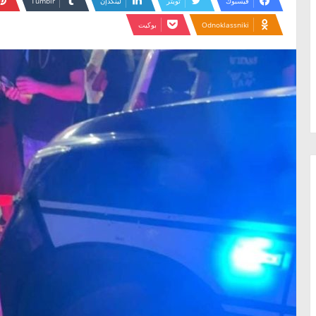
فيسبوك
تويتر
لينكدإن
Odnoklassniki
بوكيت