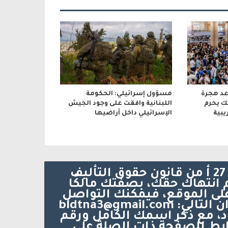
د هجرة
مسؤول إسرائيلي: الحكومة
ك يحرم
اللبنانية وافقت على وجود الجيش
يبية
الإسرائيلي داخل أراضيها
يتم الاستخدام المواد وفقًا للمادة 27 أ من قانون حقوق التأليف
د أنه تم انتهاك حقك، بصفتك مالكًا
على الموقع، فيمكنك التواصل
معنا عبر البريد الإلكتروني على العنوان التالي: bldtna3@gmail.com
د، مع ذكر اسمك الكامل ورقم
بط للصفحة ذات الصلة على