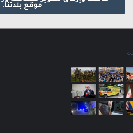
موقع بلدتنا. 
ات