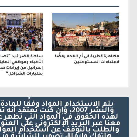
و
ن
ي
مظاهرة قطرية في أم الفحم رفضًا
سلطة الضرائب: “تصاع
لاعتداءات المستوطنين
الأطباء وموظفي الهايت
إسرائيل من إيرادات ضر
بمليارات الشواكل”
والنشر 2007، وإن كنت تعتق
لهذه الحقوق في المواد التي تظهر 
والطلب بالتوقف عن استخدام الموا
هاتفك وإرفاق تصوير للشاشة ورا