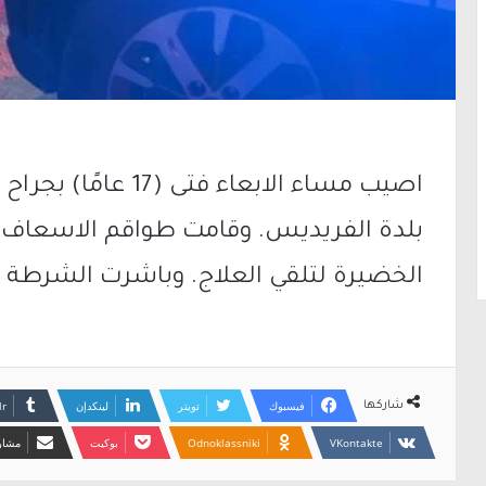
اصيب مساء الابعاء ف
بلدة الفريديس. وقامت طواقم الاسعاف
الخضيرة لتلقي العلاج. وباشرت الشرطة 
فيسبوك
تويتر
لينكدإن
شاركها
Odnoklassniki
بوكيت
مشارك