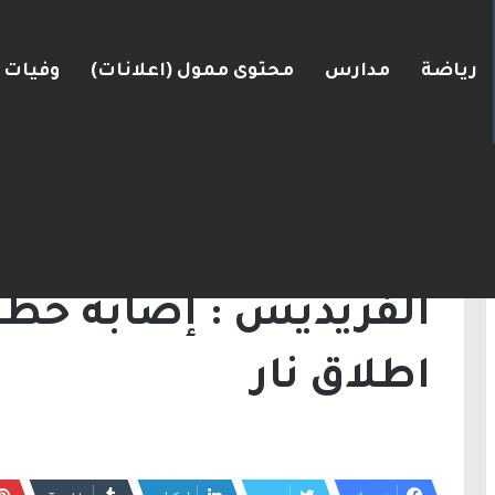
رياضة
مدارس
محتوى ممول (اعلانات)
وفيات
انية وافقت على وجود الجيش الإسرائيلي داخل أراضيها
الرئيسية
/
أخبار
/
الفريديس : إصابة خطيرة لفتى
أخبار
الفريديس : إصابة خطي
اطلاق نار