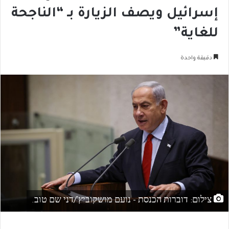
إسرائيل ويصف الزيارة بـ “الناجحة
للغاية”
دقيقة واحدة
צילום: דוברות הכנסת - נועם מושקוביץ'/דני שם טוב.