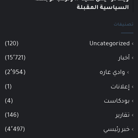
السياسية المقبلة
تصنيفات
(120)
Uncategorized
أخبار
(15٬721)
وادي عاره
(2٬954)
إعلانات
(1)
بودكاست
(4)
تقارير
(146)
خبر رئيسي
(4٬497)