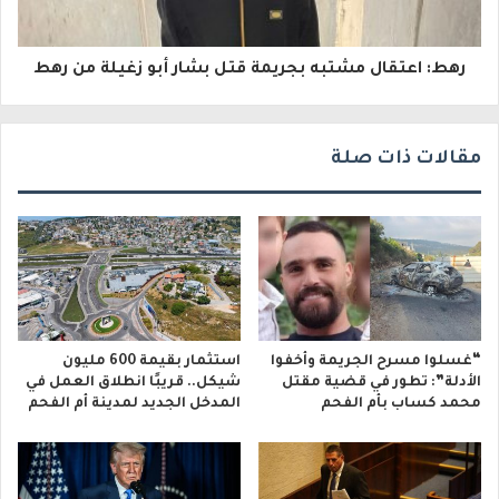
ر
و
رهط: اعتقال مشتبه بجريمة قتل بشار أبو زغيلة من رهط
ن
ي
مقالات ذات صلة
“غسلوا مسرح الجريمة وأخفوا
استثمار بقيمة 600 مليون
الأدلة”: تطور في قضية مقتل
شيكل.. قريبًا انطلاق العمل في
محمد كساب بأم الفحم
المدخل الجديد لمدينة أم الفحم