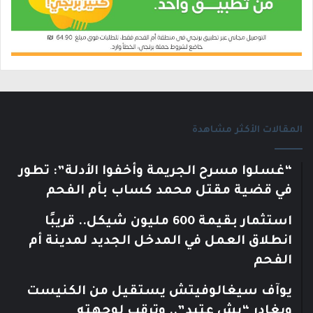
المقالات الأكثر مشاهدة
“غسلوا مسرح الجريمة وأخفوا الأدلة”: تطور
في قضية مقتل محمد كساب بأم الفحم
استثمار بقيمة 600 مليون شيكل.. قريبًا
انطلاق العمل في المدخل الجديد لمدينة أم
الفحم
يوآف سيغالوفيتش يستقيل من الكنيست
ويغادر “يش عتيد”.. وترقب لوجهته