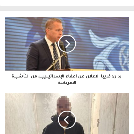
ل
ب
ر
ي
د
ك
ا
اردان: قريبا الاعلان عن اعفاء الإسرائيليين من التأشيرة
ل
الامريكية
إ
ل
ك
ت