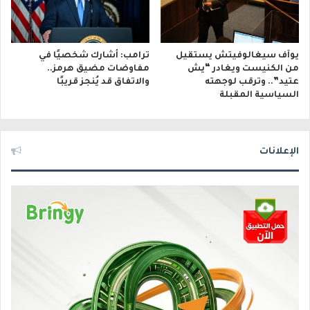
يوآف سيغالوفيتش يستقيل
ترامب: أشارك شخصيًا في
من الكنيست ويغادر “يش
مفاوضات مضيق هرمز..
عتيد”.. وترقب لوجهته
والاتفاق قد يُنجز قريبًا
السياسية المقبلة
الإعلانات