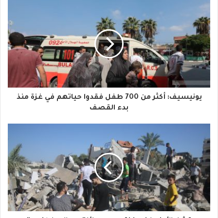
ب
ر
ي
د
ك
ا
يونيسيف: أكثر من 700 طفل فقدوا حياتهم في غزة منذ
ل
بدء القصف
إ
ل
ك
ت
ر
و