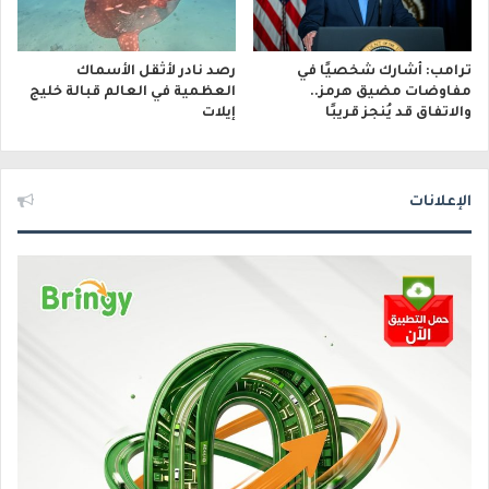
ترامب: أشارك شخصيًا في
رصد نادر لأثقل الأسماك
مفاوضات مضيق هرمز..
العظمية في العالم قبالة خليج
والاتفاق قد يُنجز قريبًا
إيلات
الإعلانات