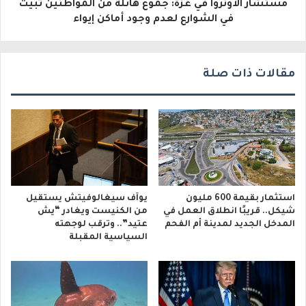
مستشار الأونروا في غزة: جموع هائلة من المواطنين تبيت
ن
في الشوارع لعدم وجود أماكن إيواء
ي
مقالات ذات صلة
استثمار بقيمة 600 مليون
يوآف سيغالوفيتش يستقيل
شيكل.. قريبًا انطلاق العمل في
من الكنيست ويغادر “يش
المدخل الجديد لمدينة أم الفحم
عتيد”.. وترقب لوجهته
السياسية المقبلة