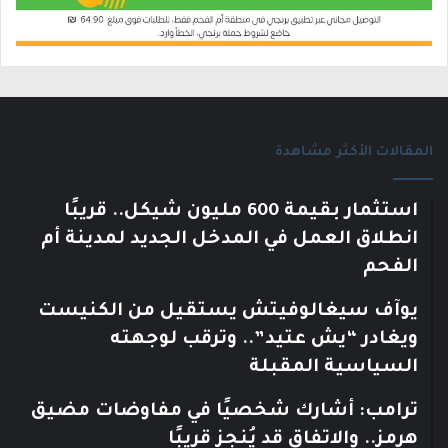
المقالات الأكثر مشاهدة
استثمار بقيمة 600 مليون شيكل.. قريبًا
انطلاق العمل في المدخل الجديد لمدينة أم
الفحم
يوآف سيغالوفيتش يستقيل من الكنيست
ويغادر “يش عتيد”.. وترقب لوجهته
السياسية المقبلة
ترامب: أشارك شخصيًا في مفاوضات مضيق
هرمز.. والاتفاق قد يُنجز قريبًا