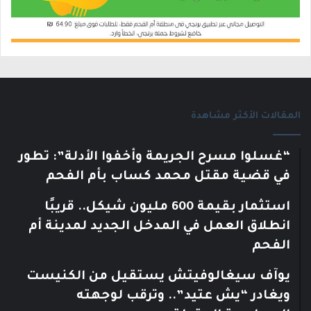
المقالات الأكثر مشاهدة
“غسلوا مسرح الجريمة وأخفوا الأدلة”: تطور
في قضية مقتل محمد كساب بأم الفحم
استثمار بقيمة 600 مليون شيكل.. قريبًا
انطلاق العمل في المدخل الجديد لمدينة أم
الفحم
يوآف سيغالوفيتش يستقيل من الكنيست
ويغادر “يش عتيد”.. وترقب لوجهته