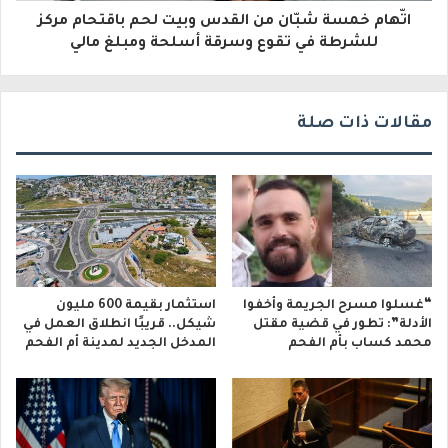
و
اتّهام خمسة شبّان من القدس وبيت لحم باقتحام مركز
للشرطة في تقوع وسرقة أسلحة ومبلغ مالي
ن
ي
مقالات ذات صلة
“غسلوا مسرح الجريمة وأخفوا
استثمار بقيمة 600 مليون
الأدلة”: تطور في قضية مقتل
شيكل.. قريبًا انطلاق العمل في
محمد كساب بأم الفحم
المدخل الجديد لمدينة أم الفحم