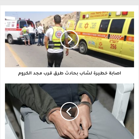
ل
ب
ر
ي
د
ك
ا
اصابة خطيرة لشاب بحادث طرق قرب مجد الكروم
ل
إ
ل
ك
ت
ر