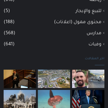
رياضة
(618)
للبيع والإيجار
(5)
محتوى ممول (اعلانات)
(188)
مدارس
(568)
وفيات
(641)
اخر المقالات