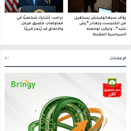
يوآف سيغالوفيتش يستقيل
ترامب: أشارك شخصيًا في
من الكنيست ويغادر “يش
مفاوضات مضيق هرمز..
عتيد”.. وترقب لوجهته
والاتفاق قد يُنجز قريبًا
السياسية المقبلة
الإعلانات