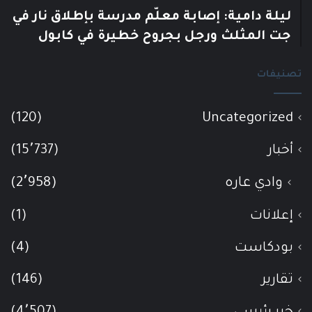
ليلة دامية: إصابة معلّم مدرسة بإطلاق نار في
جت المثلث ورجل بجروح خطيرة في كابول
تصنيفات
(120)
Uncategorized
أخبار
(15٬737)
وادي عاره
(2٬958)
إعلانات
(1)
بودكاست
(4)
تقارير
(146)