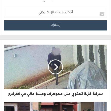
أ
د
خ
ل
ب
ر
ي
د
ك
ا
سرقة خزنة تحتوي على مجوهرات ومبلغ مالي في كفرقرع
ل
إ