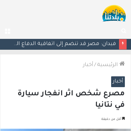
بحث
الق
عن
ليلة دامية: إصابة معلّم مدرسة بإطلاق نار في جت المثلث ورجل بجروح خطيرة في كابول
الرئيسية
/
أخبار
أخبار
مصرع شخص اثر انفجار سيارة
في نتانيا
أقل من دقيقة