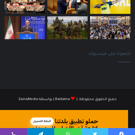
تابعونا على فيسبوك
جميع الحقوق محفوظة |
Baldatna
| بواسطة
ZainaMedia
فيسبوك
انستقرام