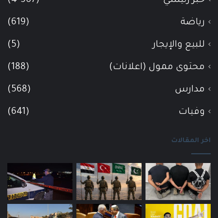
خبر رئيسي
(4٬507)
رياضة
(619)
للبيع والإيجار
(5)
محتوى ممول (اعلانات)
(188)
مدارس
(568)
وفيات
(641)
اخر المقالات