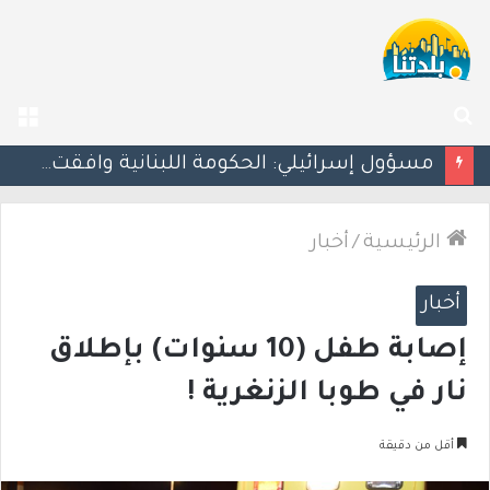
بحث
الق
عن
بزشكيان يلوّح بالاستقالة للضغط نحو اتفاق مع واشنطن
الرئيسية
/
أخبار
أخبار
إصابة طفل (10 سنوات) بإطلاق
نار في طوبا الزنغرية !
أقل من دقيقة