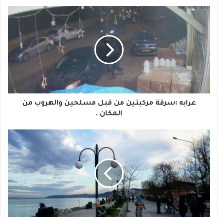
ب
ر
ي
د
ك
ا
عرابه :سرقة مركبتين من قبل مسلحين والهروب من
ل
المكان .
إ
ل
ك
ت
ر
و