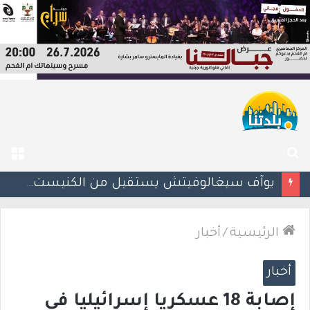
بحث
الق
عن
يوآف سيغالوفيتش يستقيل من الكنيست ويغادر “يش عتيد”.. وترقب لوجهته السياسية المقبلة
الرئيسية
/
أخبار
أخبار
إصابة 18 عسكريا إسرائيليا في