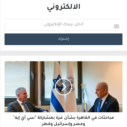
الالكتروني
أ
د
خ
ل
ب
ر
ي
د
ك
ا
مباحثات في القاهرة بشأن غزة بمشاركة "سي آي إيه"
ل
ومصر وإسرائيل وقطر