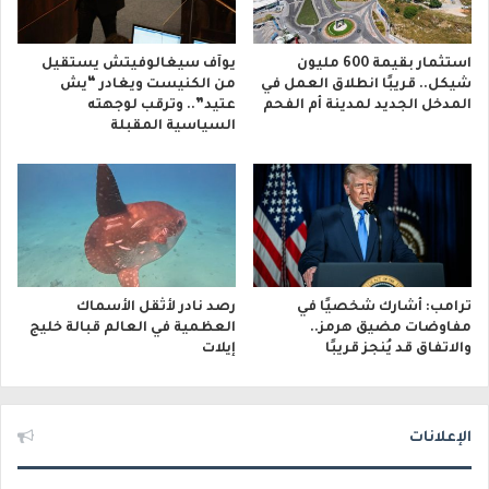
استثمار بقيمة 600 مليون
يوآف سيغالوفيتش يستقيل
شيكل.. قريبًا انطلاق العمل في
من الكنيست ويغادر “يش
المدخل الجديد لمدينة أم الفحم
عتيد”.. وترقب لوجهته
السياسية المقبلة
ترامب: أشارك شخصيًا في
رصد نادر لأثقل الأسماك
مفاوضات مضيق هرمز..
العظمية في العالم قبالة خليج
والاتفاق قد يُنجز قريبًا
إيلات
الإعلانات