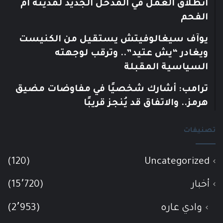
انطلاق العمل في المدخل الجديد لمدينة أم
الفحم
يوآف سيغالوفيتش يستقيل من الكنيست
ويغادر “يش عتيد”.. وترقب لوجهته
السياسية المقبلة
ترامب: أشارك شخصيًا في مفاوضات مضيق
هرمز.. والاتفاق قد يُنجز قريبًا
تصنيفات
(120)
Uncategorized
أخبار
(15٬720)
وادي عاره
(2٬953)