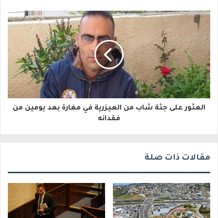
إ
ل
ك
ت
ر
و
العثور على جثة شاب من العيزرية في مغارة بعد يومين من
ن
فقدانه
ي
مقالات ذات صلة