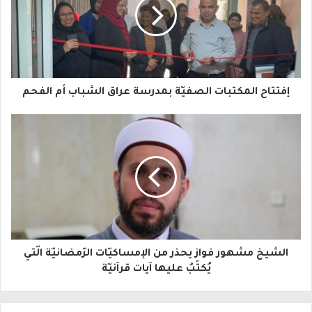
ي
د
ك
ا
إفتتاح المكتبات الصفيّة بمدرسة عراق الشباب أم الفحم
ل
إ
ل
ك
ت
ر
و
الشيخ مشهور فواز يحذر من الإمساكيّات الرّمضانيّة الّتي
يُكتَبُ عليها آيات قرآنيّة
ن
ي