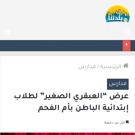
بحث
الق
عن
ليلة دامية: إصابة معلّم مدرسة بإطلاق نار في جت المثلث ورجل بجروح خطيرة في كابول
الرئيسية
/
مدارس
مدارس
عرض “العبقري الصغير” لطلاب
إبتدائية الباطن بأم الفحم
أقل من دقيقة