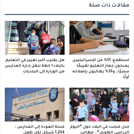
مقالات ذات صلة
استطلاع: 51% من الإسرائيليين
هل يقترب أكبر تغيير في التعليم
يمنحون جهاز التعليم تقييمًا
بالبلاد؟ خطة تنقل إدارة المدارس
سلبيًا… و36% يطالبون بإصلاحه
من الوزارة إلى البلديات
أولًا
جدل متجدد في البلاد حول “اليوم
منحة العودة إلى المدارس :
الدراسي الطويل”.. مطالب
1,204 شيكل لكل طفل