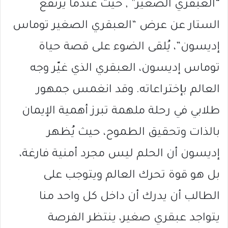
“العبقري الصغير” , حيث عندما يرتفع
الستار عن عرض “العبقري الصغير توماس
إديسون”، يُلقى الضوء على قصة حياة
توماس إديسون، العبقري الذي غيّر وجه
العالم بإختراعاته. وقد انغمس جمهور
طلابي في رحلة ملهمة تبرز أهمية الإيمان
بالذات وتحقيق الطموح، حيث يُظهر
إديسون أن الحلم ليس مجرد أمنية فارغة،
بل هو قوة تحرك العالم ويتوجب على
الطالب أن يدرك أن داخل كل واحد منا
يتواجد عبقري صغير، ينتظر الفرصة