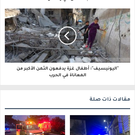
إ
ل
ك
ت
ر
و
"اليونيسيف": أطفال غزة يدفعون الثمن الأكبر من
ن
المعاناة في الحرب
ي
مقالات ذات صلة