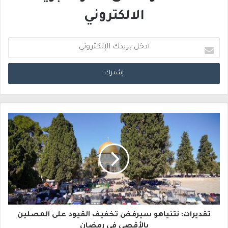
الالكتروني
أ
د
خ
ل
ب
ر
ي
د
ك
ا
تقديرات: نتنياهو سيرفض تخفيف القيود على المصلين
ل
بالأقصى في رمضان