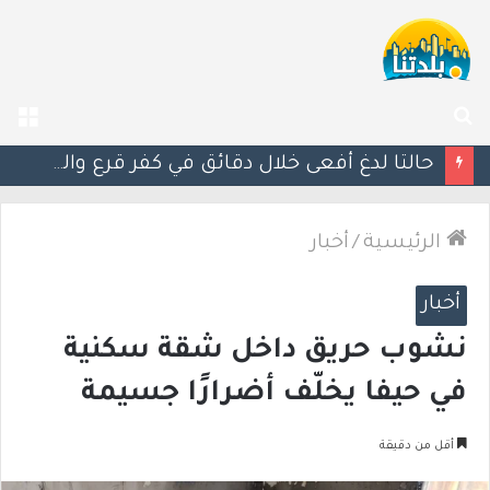
بحث
الق
عن
مصرع الفتى محمد جمعة القرناوي (17 عامًا) في حادث سير مروّع في عرعرة النقب
الرئيسية
/
أخبار
أخبار
نشوب حريق داخل شقة سكنية
في حيفا يخلّف أضرارًا جسيمة
أقل من دقيقة