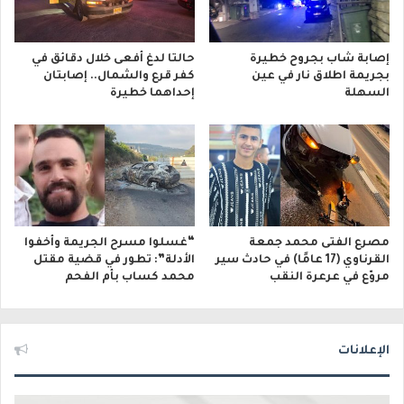
إصابة شاب بجروح خطيرة
حالتا لدغ أفعى خلال دقائق في
بجريمة اطلاق نار في عين
كفر قرع والشمال.. إصابتان
السهلة
إحداهما خطيرة
مصرع الفتى محمد جمعة
“غسلوا مسرح الجريمة وأخفوا
القرناوي (17 عامًا) في حادث سير
الأدلة”: تطور في قضية مقتل
مروّع في عرعرة النقب
محمد كساب بأم الفحم
الإعلانات