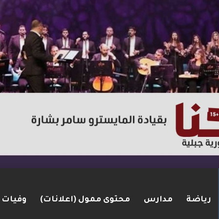
رياضة
مدارس
محتوى ممول (اعلانات)
وفيات
ر عبوة ناسفة جنوب لبنان… وغارات جوية وردّ عسكري قي