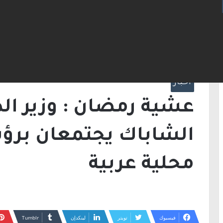
الرئيسية
/
أخبار
/
عشية رمضان : وزير الداخلية
سلطات محلية عربية
أخبار
عشية رمضان : وزير ال
الشاباك يجتمعان بر
محلية عربية
فيسبوك
تويتر
لينكدإن