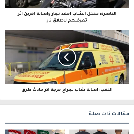
ا
الناصرة: مقتل الشاب احمد نجار واصابة اخرين اثر
ل
تعرضهم لاطلاق نار
إ
ل
ك
ت
ر
و
النقب: اصابة شاب بجراح حرجة اثر حادث طرق
ن
ي
مقالات ذات صلة