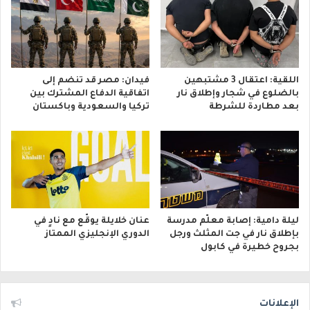
اللقية: اعتقال 3 مشتبهين
فيدان: مصر قد تنضم إلى
بالضلوع في شجار وإطلاق نار
اتفاقية الدفاع المشترك بين
بعد مطاردة للشرطة
تركيا والسعودية وباكستان
ليلة دامية: إصابة معلّم مدرسة
عنان خلايلة يوقّع مع نادٍ في
بإطلاق نار في جت المثلث ورجل
الدوري الإنجليزي الممتاز
بجروح خطيرة في كابول
الإعلانات