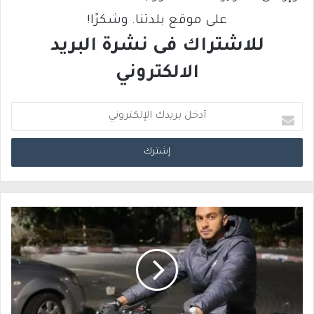
على موقع بلدتنا. وشكرًا!
للاشتراك فى نشرة البريد
الالكتروني
أ
د
خ
ل
ب
ر
ي
د
ك