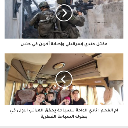
ي
د
ك
ا
مقتل جندي إسرائيلي وإصابة آخرين في جنين
ل
إ
ل
ك
ت
ر
و
ام الفحم : نادي الواحة للسباحة يحقق المراتب الاولى في
بطولة السباحة القطرية
ن