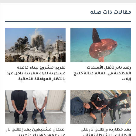
ي
مقالات ذات صلة
رصد نادر لأثقل الأسماك
تقرير: مشروع لبناء قاعدة
العظمية في العالم قبالة خليج
عسكرية لقوة مغربية داخل غزة
إيلات
بانتظار الموافقة النهائية
بعد مطاردة وإطلاق نار على
اعتقال مشتبهين بعد إطلاق نار
الإطارات.. الشرطة تعتقل
على عمود كهرباء وتهديد