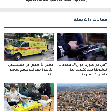
إسرائيل تتجه الى فتح مداخل الخليل
ن
ي
مقالات ذات صلة
“من كل صورة أموال”.. اتهامات
خطير : 3 أطفال في مستشفى
للشرطة بعد تشديد آلية
الناصرة بعد تعرضهم لمخدر
كاميرات السرعة
القنب