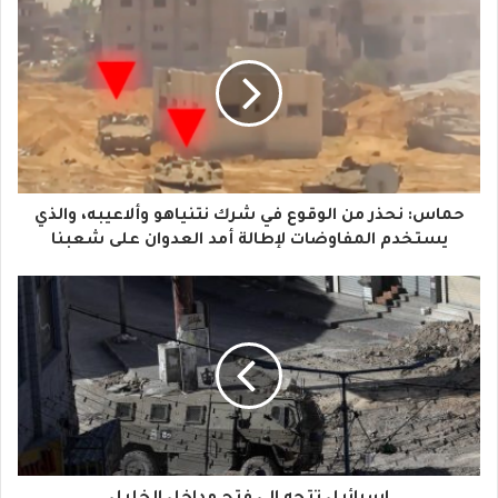
ب
ر
ي
د
ك
ا
حماس: نحذر من الوقوع في شرك نتنياهو وألاعيبه، والذي
ل
يستخدم المفاوضات لإطالة أمد العدوان على شعبنا
إ
ل
ك
ت
ر
و