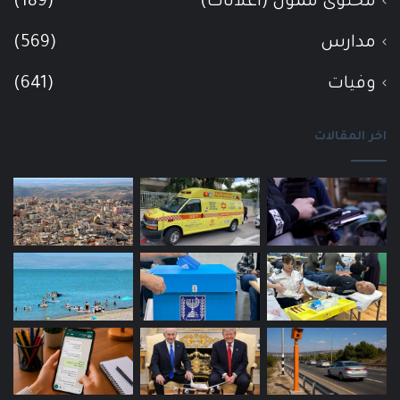
محتوى ممول (اعلانات)
(189)
مدارس
(569)
وفيات
(641)
اخر المقالات