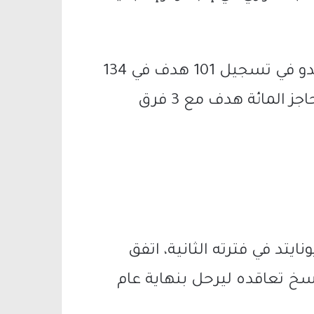
وفي 3 مواسم فقط، نجح كريستيانو رونالدو في تسجيل 101 هدف في 134
مباراة، ليصبح اللاعب الأوحد الذي يكسر حاجز المائة هدف مع 3 فرق
تد في فترته الثانية، اتفق
فسخ تعاقده ليرحل بنهاية عام