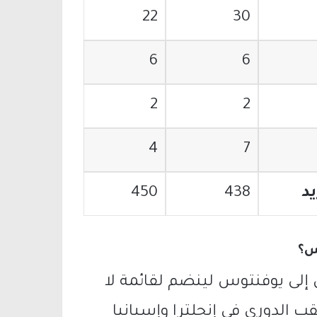
22
30
6
6
2
2
4
7
د
438
450
س؟
 إلى يوفنتوس لينضم لقائمة لا
ب الدوري في إنجلترا وإسبانيا