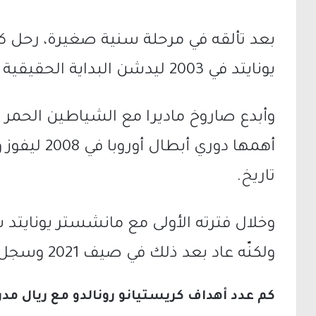
بعد تألقه في مرحلة سنية صغيرة، رحل كر
يونايتد في 2003 ليدشن البداية الحقيقية لمسيرته في الدوري الإنجليزي.
وأبدع صاروخ ماديرا مع الشياطين الحمر
أهمها دوري أب
تاريخ.
ولكنّه عاد بعد ذلك في صيف 2021 وسجل 27 هدفًا في 54 مباراة.
كم عدد أهداف كريستيانو رونالدو مع ريال مدر