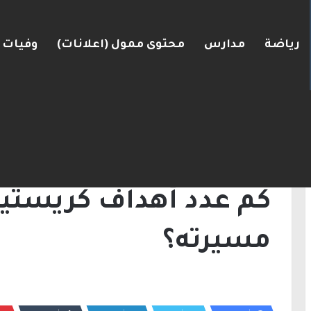
رياضة
مدارس
محتوى ممول (اعلانات)
وفيات
لكنيست ويغادر “يش عتيد”.. وترقب لوجهته السياسية
الرئيسية
/
أخبار
/
كم عدد أهداف كريستيانو رون
أخبار
رياضة
كم عدد أهداف كريستيان
مسيرته؟