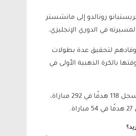
يستيانو رونالدو إلى مانشستر
 وقادهم لتحقيق عدة بطولات
طال أوروبا في 2008 ليفوز وقتها بالكرة الذهبية الأولى في
وخلال فترته الأولى مع مانشستر يونايتد سجل 118 هدفًا في 292 مباراة،
يد؟