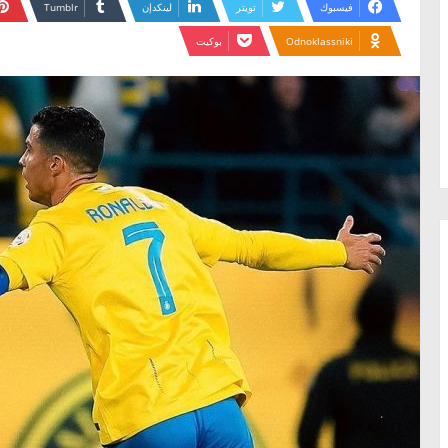
فيسبوك
تويتر
لينكدإن
Odnoklassniki
بوكيت