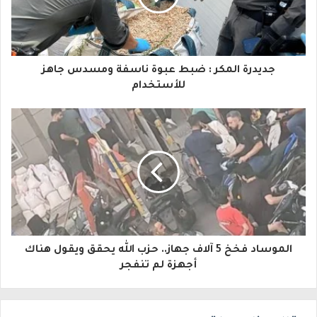
د
ك
ا
جديدرة المكر : ضبط عبوة ناسفة ومسدس جاهز
ل
للأستخدام
إ
ل
ك
ت
ر
و
الموساد فخخ 5 آلاف جهاز.. حزب الله يحقق ويقول هناك
ن
أجهزة لم تنفجر
ي