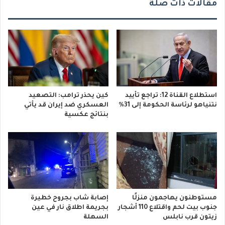
مقالات ذات صلة
استطلاع القناة 12: تراجع تأييد
كين يحذر ترامب: التصعيد
نتنياهو لرئاسة الحكومة إلى 31%
العسكري ضد إيران قد يأتي
بنتائج عكسية
مستوطنون يهاجمون منزلًا
إصابة شاب بجروح خطيرة
جنوب بيت لحم واقتلاع 110 أشجار
بجريمة اطلاق نار في عين
زيتون قرب نابلس
السهلة