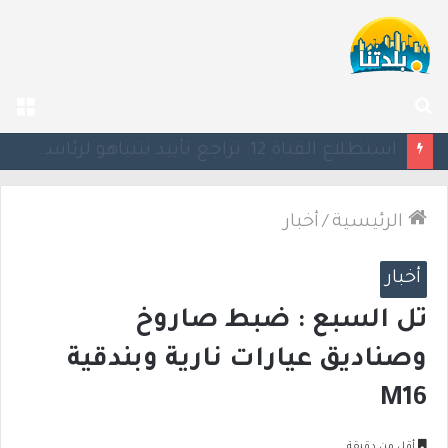
بحث
الق
عن
كين يحذر ترامب: التصعيد العسكري ضد إيران قد يأتي بنتائج عكسية
الرئيسية
/
أخبار
أخبار
تل السبع : ضبط صاروخ
وصناديق عيارات نارية وبندقية
M16
أقل من دقيقة