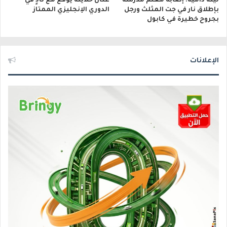
ليلة دامية: إصابة معلّم مدرسة
عنان خلايلة يوقّع مع نادٍ في
بإطلاق نار في جت المثلث ورجل
الدوري الإنجليزي الممتاز
بجروح خطيرة في كابول
الإعلانات