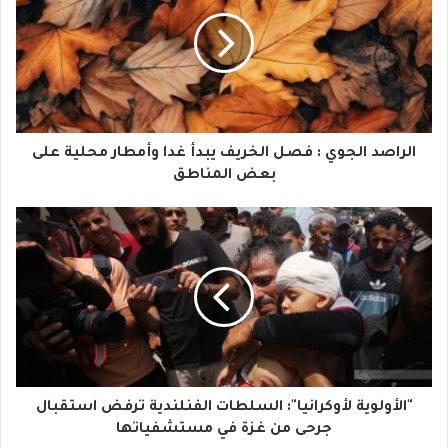
ي
د
ك
ا
الراصد الجوي : فصل الخريف يبدأ غدا وأمطار محلية على
ل
بعض المناطق
إ
ل
ك
ت
ر
و
"الأولوية لأوكرانيا": السلطات الفنلندية ترفض استقبال
ن
جرحى من غزة في مستشفياتها