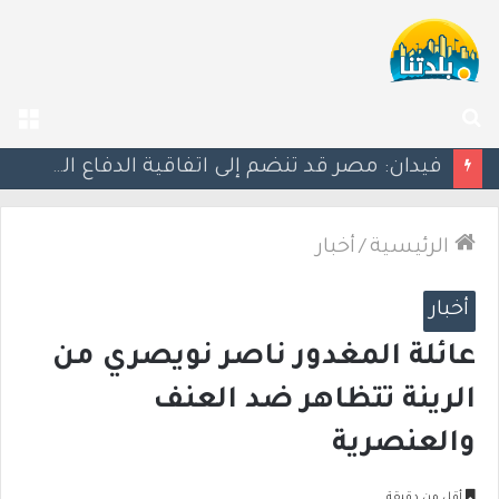
بحث
الق
عن
ليلة دامية: إصابة معلّم مدرسة بإطلاق نار في جت المثلث ورجل بجروح خطيرة في كابول
الرئيسية
/
أخبار
أخبار
عائلة المغدور ناصر نويصري من
الرينة تتظاهر ضد العنف
والعنصرية
أقل من دقيقة