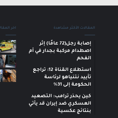
المقالات الأكثر مشاهدة
اخر المقال
إصابة رجل(72 عامًا) إثر
اصطدام مركبة بجدار في أم
الفحم
استطلاع القناة 12: تراجع
تأييد نتنياهو لرئاسة
الحكومة إلى 31%
كين يحذر ترامب: التصعيد
العسكري ضد إيران قد يأتي
بنتائج عكسية