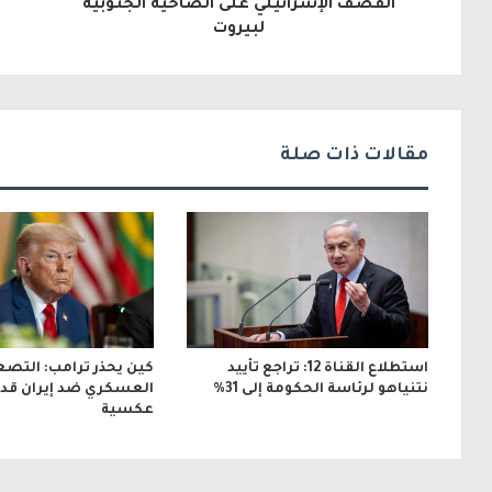
إ
القصف الإسرائيلي على الضاحية الجنوبية
لبيروت
ل
ك
ت
ر
مقالات ذات صلة
و
ن
ي
استطلاع القناة 12: تراجع تأييد
كين يحذر ترامب: التصع
نتنياهو لرئاسة الحكومة إلى 31%
العسكري ضد إيران قد ي
عكسية