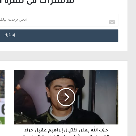
للاشتراك فى نشرة الب
أ
د
خ
ل
ب
ر
ي
د
ك
ا
ل
حزب الله يعلن اغتيال إبراهيم عقيل حراء