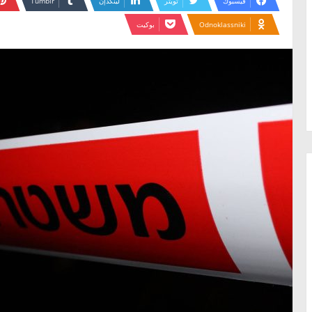
فيسبوك
تويتر
لينكدإن
Odnoklassniki
بوكيت