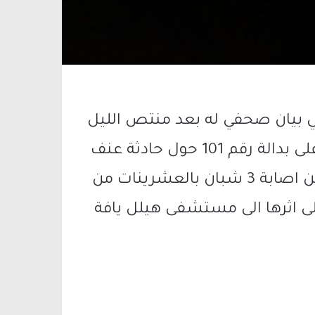
ي بيان صحفي له بعد منتص الليل
، انه وبتمام الساعة 00:45 ، تم تلقي بلاغ على بدالة رقم 101 حول حادثة عنف
وقعت في بلدة جسر الزرقاء ، مما اسفر عن اصابة 3 شبان بالعشرينات من
ى اثرها الى مستشفى هيلل يافة