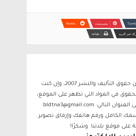
بينتيريست
ة عبر البريد
طباعة
يتم الاستخدام المواد وفقًا للمادة 27 أ من قانون حقوق التأليف والنشر 2007، وإن كنت
لحقوق في المواد التي تظهر على الموقع،
فيمكنك التواصل معنا عبر البريد الإلكتروني على العنوان التالي: bldtna3@gmail.com
سمك الكامل ورقم هاتفك وإرفاق تصوير
لى موقع بلدتنا. وشكرًا!