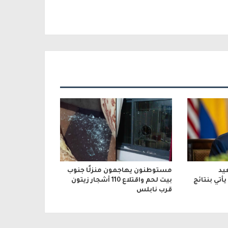
يد
مستوطنون يهاجمون منزلًا جنوب
أتي بنتائج
بيت لحم واقتلاع 110 أشجار زيتون
قرب نابلس