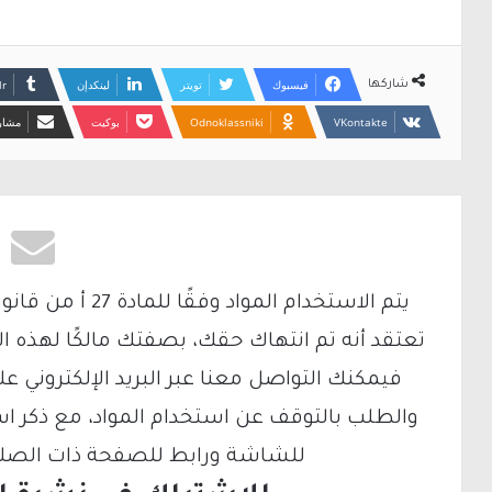
فيسبوك
تويتر
لينكدإن
شاركها
Odnoklassniki
بوكيت
مشارك
تعتقد أنه تم انتهاك حقك، بصفتك مالكًا لهذه ا
والطلب بالتوقف عن استخدام المواد، مع ذكر ا
للشاشة ورابط للصفحة ذات الصلة ع