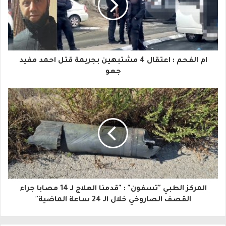
د
ك
ا
ام الفحم : اعتقال 4 مشتبهين بجريمة قتل احمد مفيد
ل
جعو
إ
ل
ك
ت
ر
و
المركز الطبي "تسفون" : "قدمنا العلاج لـ 14 مصابا جراء
ن
القصف الصاروخي خلال الـ 24 ساعة الماضية"
ي