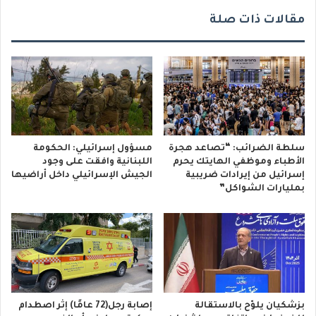
مقالات ذات صلة
سلطة الضرائب: “تصاعد هجرة
مسؤول إسرائيلي: الحكومة
الأطباء وموظفي الهايتك يحرم
اللبنانية وافقت على وجود
إسرائيل من إيرادات ضريبية
الجيش الإسرائيلي داخل أراضيها
بمليارات الشواكل”
بزشكيان يلوّح بالاستقالة
إصابة رجل(72 عامًا) إثر اصطدام