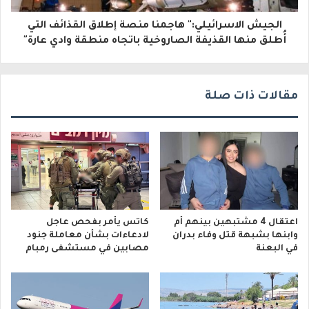
و
الجيش الاسرائيلي:" هاجمنا منصة إطلاق القذائف التي
ن
أُطلق منها القذيفة الصاروخية باتجاه منطقة وادي عارة"
ي
مقالات ذات صلة
اعتقال 4 مشتبهين بينهم أم
كاتس يأمر بفحص عاجل
وابنها بشبهة قتل وفاء بدران
لادعاءات بشأن معاملة جنود
في البعنة
مصابين في مستشفى رمبام