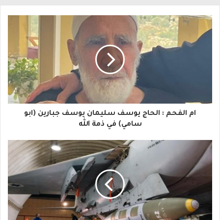
ل
ب
ر
ي
د
ك
ا
ام الفحم : الحاج يوسف سليمان يوسف جبارين (ابو
ل
سامي) في ذمة الله
إ
ل
ك
ت
ر