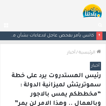
بحث
الق
عن
إستعدوا : موجة حر جديدة تضرب البلاد
الرئيسية
/
أخبار
أخبار
‎⁨رئيس الهستدروت يرد على خطة
سموتريتش لميزانية الدولة :
“مخططكم يمس بالاجور
وبالعمال .. وهذا الامر لن يمر”