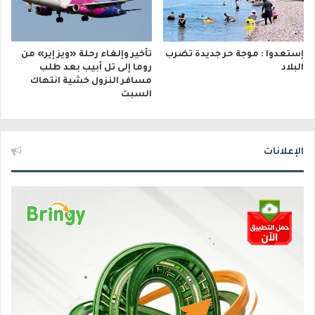
إستعدوا : موجة حر جديدة تضرب
تأخير وإلغاء رحلة «ويز إير» من
البلاد
روما إلى تل أبيب بعد طلب
مسافر النزول خشية انتهاك
السبت
الإعلانات