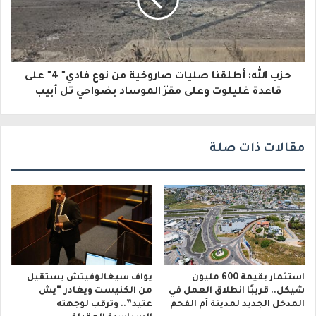
ت
ر
و
حزب الله: أطلقنا صليات صاروخية من نوع فادي" 4" ‏على
ن
قاعدة غليلوت وعلى مقرّ الموساد بضواحي تل أبيب
ي
مقالات ذات صلة
استثمار بقيمة 600 مليون
يوآف سيغالوفيتش يستقيل
شيكل.. قريبًا انطلاق العمل في
من الكنيست ويغادر “يش
المدخل الجديد لمدينة أم الفحم
عتيد”.. وترقب لوجهته