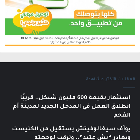
المقالات الأكثر مشاهدة
استثمار بقيمة 600 مليون شيكل.. قريبًا
انطلاق العمل في المدخل الجديد لمدينة أم
الفحم
يوآف سيغالوفيتش يستقيل من الكنيست
ويغادر “يش عتيد”.. وترقب لوجهته