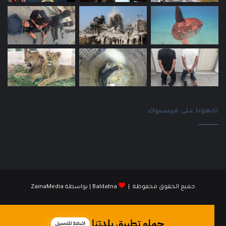
تابعونا على فيسبوك
جميع الحقوق محفوظة |
Baldatna
| بواسطة
ZainaMedia
فيسبوك
انستقرام