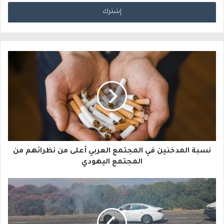
د
خ
ل
ب
ر
ي
د
ك
ا
نسبة المدخنين في المجتمع العربي أعلى من نظرائهم من
ل
المجتمع اليهودي
إ
ل
ك