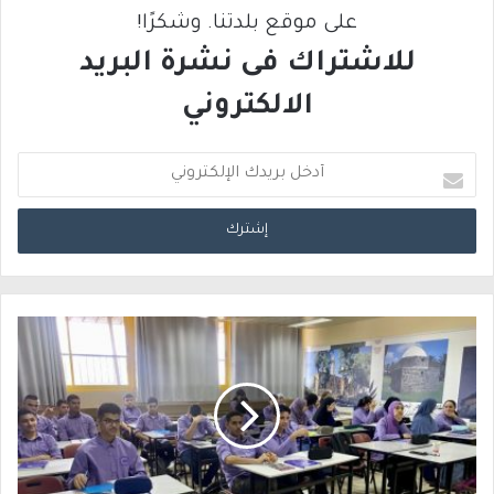
على موقع بلدتنا. وشكرًا!
للاشتراك فى نشرة البريد
الالكتروني
أ
د
خ
ل
ب
ر
ي
د
ك