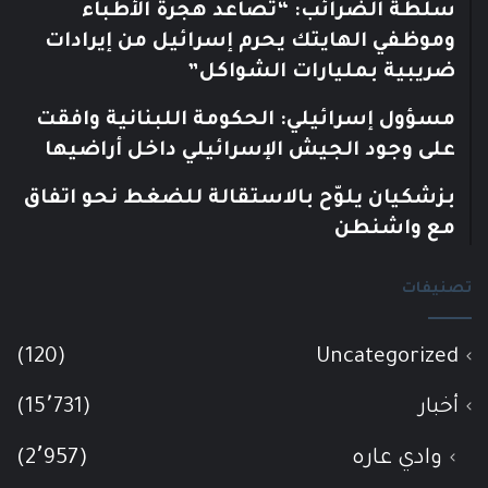
سلطة الضرائب: “تصاعد هجرة الأطباء
وموظفي الهايتك يحرم إسرائيل من إيرادات
ضريبية بمليارات الشواكل”
مسؤول إسرائيلي: الحكومة اللبنانية وافقت
على وجود الجيش الإسرائيلي داخل أراضيها
بزشكيان يلوّح بالاستقالة للضغط نحو اتفاق
مع واشنطن
تصنيفات
(120)
Uncategorized
أخبار
(15٬731)
وادي عاره
(2٬957)