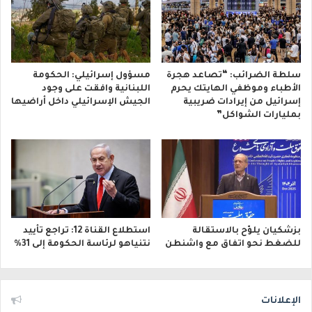
سلطة الضرائب: “تصاعد هجرة
مسؤول إسرائيلي: الحكومة
الأطباء وموظفي الهايتك يحرم
اللبنانية وافقت على وجود
إسرائيل من إيرادات ضريبية
الجيش الإسرائيلي داخل أراضيها
بمليارات الشواكل”
بزشكيان يلوّح بالاستقالة
استطلاع القناة 12: تراجع تأييد
للضغط نحو اتفاق مع واشنطن
نتنياهو لرئاسة الحكومة إلى 31%
الإعلانات