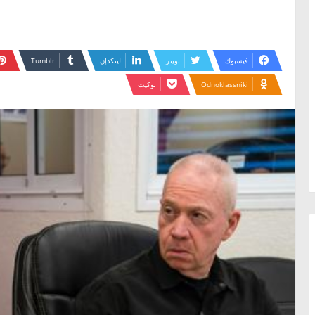
فيسبوك
تويتر
لينكدإن
Odnoklassniki
بوكيت