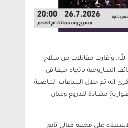
له. وأغارت مقاتلات من سلاح
ئف الصاروخية باتجاه حيفا في
ري انه تم خلال الساعات الماضية
واريخ مضادة للدروع ومبان
استيلاء على مجمع قتالي تابع