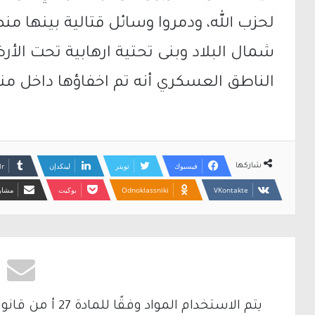
لحزب الله، ودمروا وسائل قتالية بينها 
شمال البلاد وبنى تحتية ارهابية تحت ال
الناطق العسكري أنه تم اخفاؤها داخل م
فيسبوك
تويتر
لينكدإن
شاركها
Odnoklassniki
بوكيت
مشارك