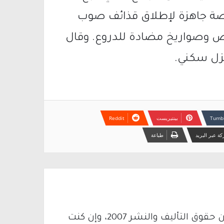
منصة جاهزة لإطلاق قذائف صوب
أرض وصواريخ مضادة للدروع. وقال
نزل سكني.
بينتيريست
ة عبر البريد
طباعة
يتم الاستخدام المواد وفقًا للمادة 27 أ من قانون حقوق التأليف والنشر 2007، وإن كنت