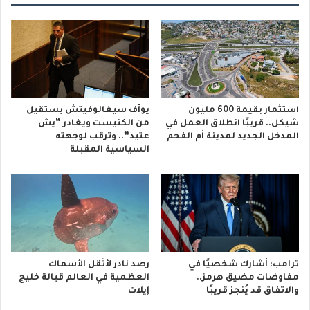
استثمار بقيمة 600 مليون
يوآف سيغالوفيتش يستقيل
شيكل.. قريبًا انطلاق العمل في
من الكنيست ويغادر “يش
المدخل الجديد لمدينة أم الفحم
عتيد”.. وترقب لوجهته
السياسية المقبلة
ترامب: أشارك شخصيًا في
رصد نادر لأثقل الأسماك
مفاوضات مضيق هرمز..
العظمية في العالم قبالة خليج
والاتفاق قد يُنجز قريبًا
إيلات