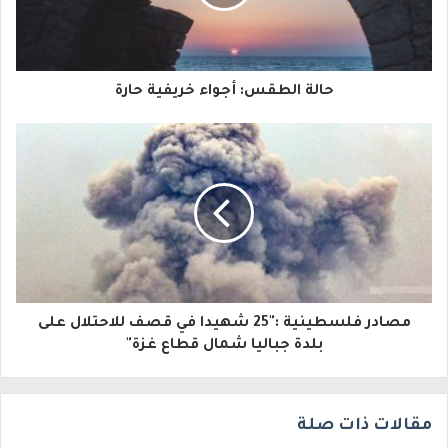
د
ك
ا
حالة الطقس: أجواء خريفية حارة
ل
إ
ل
ك
ت
ر
و
مصادر فلسطينية :"25 شهيدا في قصف للاحتلال على
بلدة جباليا شمال قطاع غزة"
ن
ي
مقالات ذات صلة