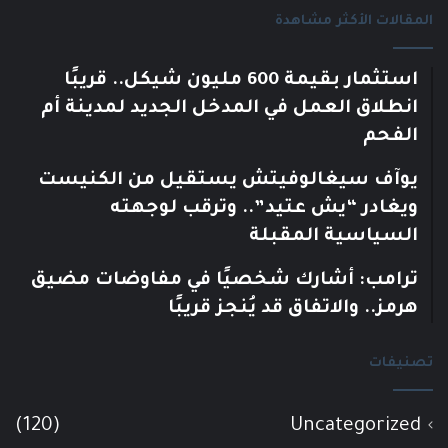
المقالات الأكثر مشاهدة
استثمار بقيمة 600 مليون شيكل.. قريبًا
انطلاق العمل في المدخل الجديد لمدينة أم
الفحم
يوآف سيغالوفيتش يستقيل من الكنيست
ويغادر “يش عتيد”.. وترقب لوجهته
السياسية المقبلة
ترامب: أشارك شخصيًا في مفاوضات مضيق
هرمز.. والاتفاق قد يُنجز قريبًا
تصنيفات
(120)
Uncategorized