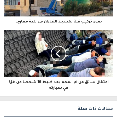
ك
ا
صور: تركيب قبة لمسجد الغدران في بلدة معاوية
ل
إ
ل
ك
ت
ر
و
اعتقال سائق من ام الفحم بعد ضبط 16 شخصا من غزة
في سيارته
ن
ي
مقالات ذات صلة