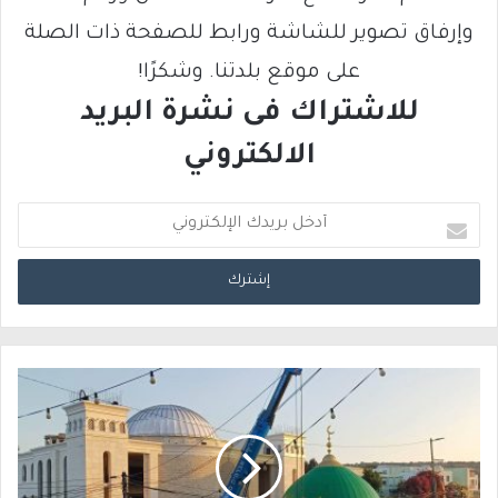
وإرفاق تصوير للشاشة ورابط للصفحة ذات الصلة
على موقع بلدتنا. وشكرًا!
للاشتراك فى نشرة البريد
الالكتروني
أ
د
خ
ل
ب
ر
ي
د