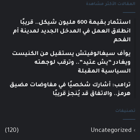
المقالات الأكثر مشاهدة
استثمار بقيمة 600 مليون شيكل.. قريبًا
انطلاق العمل في المدخل الجديد لمدينة أم
الفحم
يوآف سيغالوفيتش يستقيل من الكنيست
ويغادر “يش عتيد”.. وترقب لوجهته
السياسية المقبلة
ترامب: أشارك شخصيًا في مفاوضات مضيق
هرمز.. والاتفاق قد يُنجز قريبًا
تصنيفات
(120)
Uncategorized