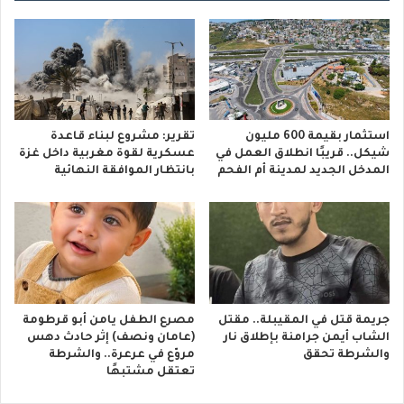
استثمار بقيمة 600 مليون
تقرير: مشروع لبناء قاعدة
شيكل.. قريبًا انطلاق العمل في
عسكرية لقوة مغربية داخل غزة
المدخل الجديد لمدينة أم الفحم
بانتظار الموافقة النهائية
جريمة قتل في المقيبلة.. مقتل
مصرع الطفل يامن أبو قرطومة
الشاب أيمن جرامنة بإطلاق نار
(عامان ونصف) إثر حادث دهس
والشرطة تحقق
مروّع في عرعرة.. والشرطة
تعتقل مشتبهًا