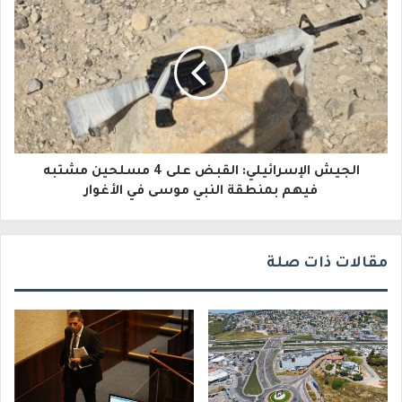
إ
ل
ك
ت
ر
و
الجيش الإسرائيلي: القبض على 4 مسلحين مشتبه
فيهم بمنطقة النبي موسى في الأغوار
ن
ي
مقالات ذات صلة