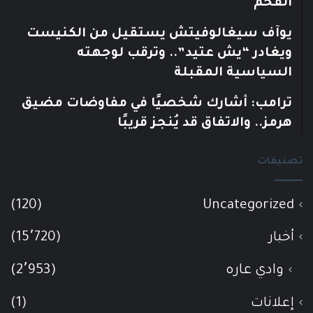
الفحم
يوآف سيغالوفيتش يستقيل من الكنيست
ويغادر “يش عتيد”.. وترقب لوجهته
السياسية المقبلة
ترامب: أشارك شخصيًا في مفاوضات مضيق
هرمز.. والاتفاق قد يُنجز قريبًا
تصنيفات
(120)
Uncategorized
أخبار
(15٬720)
وادي عاره
(2٬953)
إعلانات
(1)