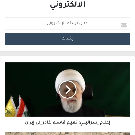
الالكتروني
أ
د
خ
ل
ب
ر
ي
د
ك
ا
إعلام إسرائيلي: نعيم قاسم غادر إلى إيران
ل