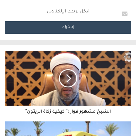
أ
د
خ
ل
ب
ر
ي
د
ك
ا
الشيخ مشهور فواز :" كيفية زكاة الزيتون"
ل
إ