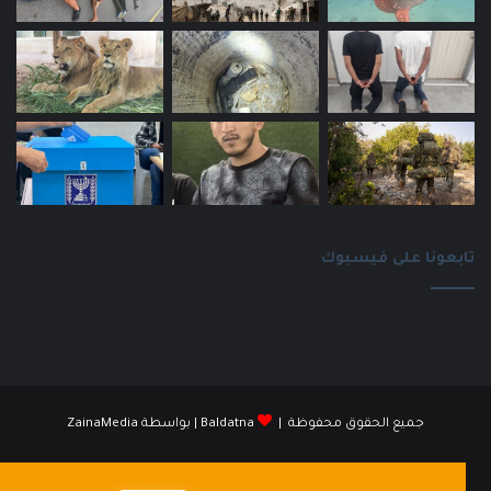
تابعونا على فيسبوك
جميع الحقوق محفوظة |
Baldatna
| بواسطة
ZainaMedia
فيسبوك
انستقرام