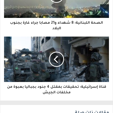
د
ك
ا
الصحة اللبنانية: 8 شهداء و21 مصابا جراء غارة بجنوب
ل
البلاد
إ
ل
ك
ت
ر
و
قناة إسرائيلية: تحقيقات بمقتل 4 جنود بجباليا بعبوة من
ن
مخلفات الجيش
ي
مقالات ذات صلة