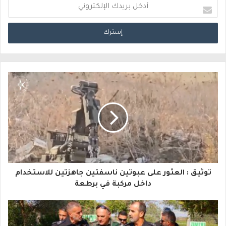
أ
د
خ
ل
ب
ر
ي
د
ك
ا
توثيق : العثور على عبوتين ناسفتين جاهزتين للاستخدام
ل
داخل مركبة في برطعة
إ
ل