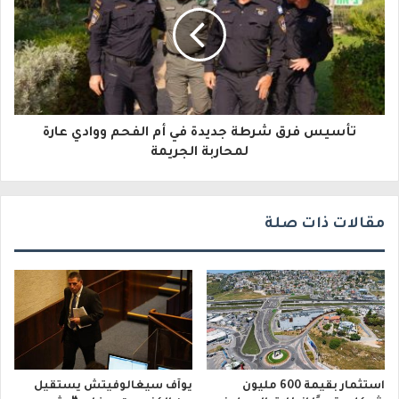
ك
ت
ر
و
تأسيس فرق شرطة جديدة في أم الفحم ووادي عارة
ن
لمحاربة الجريمة
ي
مقالات ذات صلة
استثمار بقيمة 600 مليون
يوآف سيغالوفيتش يستقيل