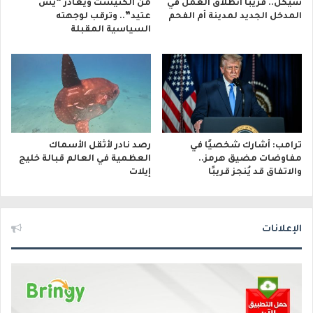
شيكل.. قريبًا انطلاق العمل في
من الكنيست ويغادر “يش
المدخل الجديد لمدينة أم الفحم
عتيد”.. وترقب لوجهته
السياسية المقبلة
ترامب: أشارك شخصيًا في
رصد نادر لأثقل الأسماك
مفاوضات مضيق هرمز..
العظمية في العالم قبالة خليج
والاتفاق قد يُنجز قريبًا
إيلات
الإعلانات