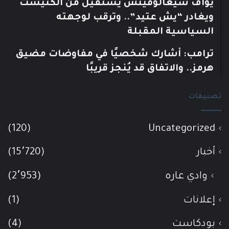
يوآف سيغالوفيتش يستقيل من الكنيست
ويغادر “يش عتيد”.. وترقب لوجهته
السياسية المقبلة
ترامب: أشارك شخصيًا في مفاوضات مضيق
هرمز.. والاتفاق قد يُنجز قريبًا
تصنيفات
(120)
Uncategorized
أخبار
(15٬720)
وادي عاره
(2٬953)
إعلانات
(1)
بودكاست
(4)