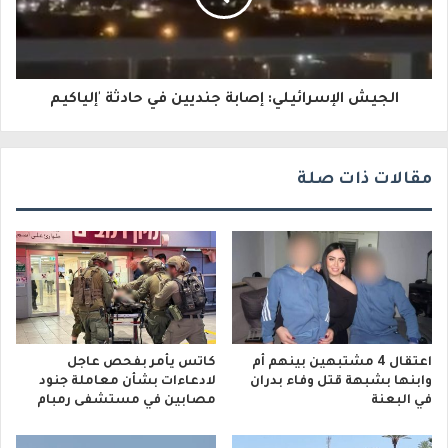
ت
ر
و
الجيش الإسرائيلي: إصابة جنديين في حادثة 'إلياكيم
ن
ي
مقالات ذات صلة
اعتقال 4 مشتبهين بينهم أم
كاتس يأمر بفحص عاجل
وابنها بشبهة قتل وفاء بدران
لادعاءات بشأن معاملة جنود
في البعنة
مصابين في مستشفى رمبام