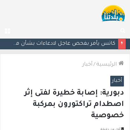
بحث
الق
عن
إستعدوا : موجة حر جديدة تضرب البلاد
الرئيسية
/
أخبار
أخبار
دبورية: إصابة خطيرة لفتى إثر
اصطدام تراكتورون بمركبة
خصوصية
أقل من دقيقة