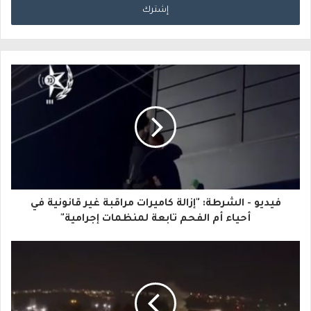
خ
ل
ب
ر
ي
د
ك
ا
فيديو - الشرطة: "إزالة كاميرات مراقبة غير قانونية في
ل
أحياء أم الفحم تابعة لمنظمات إجرامية"
إ
ل
ك