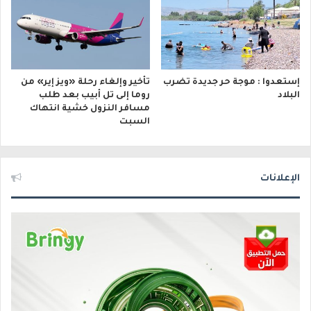
إستعدوا : موجة حر جديدة تضرب
تأخير وإلغاء رحلة «ويز إير» من
البلاد
روما إلى تل أبيب بعد طلب
مسافر النزول خشية انتهاك
السبت
الإعلانات