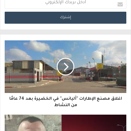
أ
د
خ
ل
ب
ر
ي
د
ك
ا
اغلاق مصنع الإطارات "أليانس" في الخضيرة بعد 74 عامًا
ل
من النشاط
إ
ل