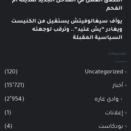
انطلاق العمل في المدخل الجديد لمدينة أم
الفحم
يوآف سيغالوفيتش يستقيل من الكنيست
ويغادر “يش عتيد”.. وترقب لوجهته
السياسية المقبلة
تصنيفات
(120)
Uncategorized
أخبار
(15٬721)
وادي عاره
(2٬954)
إعلانات
(1)
بودكاست
(4)