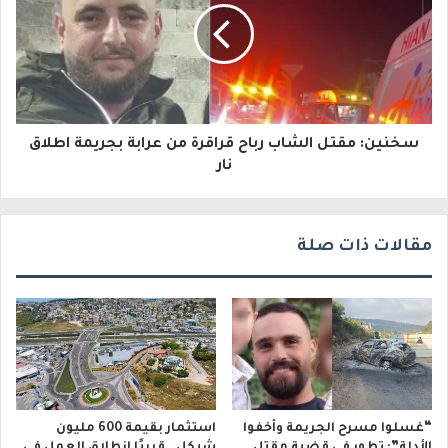
ك
ت
ر
و
سخنين: مقتل الشاب رباح قراقرة من عرابة بجريمة اطلاق
ن
نار
ي
مقالات ذات صلة
“غسلوا مسرح الجريمة وأخفوا
استثمار بقيمة 600 مليون