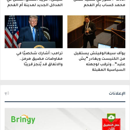
الأدلة”: تطور في قضية مقتل
شيكل.. قريبًا انطلاق العمل في
محمد كساب بأم الفحم
المدخل الجديد لمدينة أم الفحم
يوآف سيغالوفيتش يستقيل
ترامب: أشارك شخصيًا في
من الكنيست ويغادر “يش
مفاوضات مضيق هرمز..
عتيد”.. وترقب لوجهته
والاتفاق قد يُنجز قريبًا
السياسية المقبلة
الإعلانات