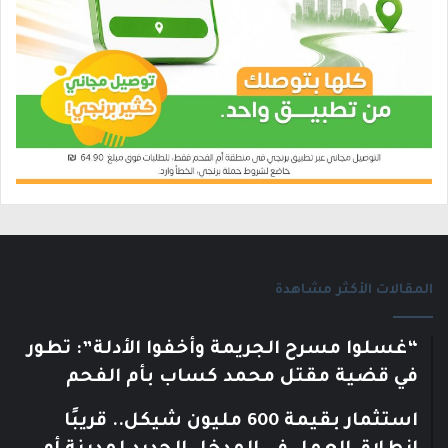
المقالات الأكثر مشاهدة
“غسلوا مسرح الجريمة وأخفوا الأدلة”: تطور
في قضية مقتل محمد كساب بأم الفحم
استثمار بقيمة 600 مليون شيكل.. قريبًا