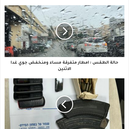
ب
ر
ي
د
ك
ا
حالة الطقس : امطار متفرقة مساء ومنخفض جوي غدا
ل
الاثنين
إ
ل
ك
ت
ر
و