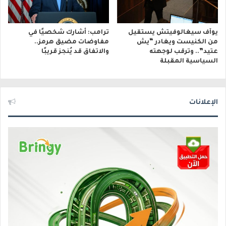
يوآف سيغالوفيتش يستقيل
ترامب: أشارك شخصيًا في
من الكنيست ويغادر “يش
مفاوضات مضيق هرمز..
عتيد”.. وترقب لوجهته
والاتفاق قد يُنجز قريبًا
السياسية المقبلة
الإعلانات