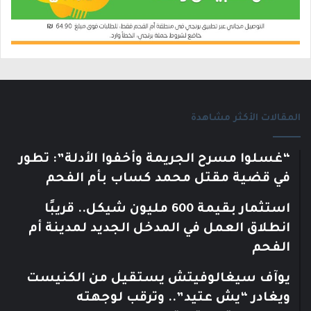
المقالات الأكثر مشاهدة
“غسلوا مسرح الجريمة وأخفوا الأدلة”: تطور
في قضية مقتل محمد كساب بأم الفحم
استثمار بقيمة 600 مليون شيكل.. قريبًا
انطلاق العمل في المدخل الجديد لمدينة أم
الفحم
يوآف سيغالوفيتش يستقيل من الكنيست
ويغادر “يش عتيد”.. وترقب لوجهته