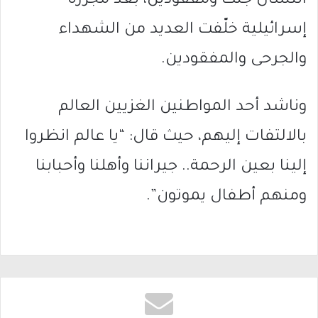
انتشال جثث ومفقودين، بعد مجزرة
إسرائيلية خلّفت العديد من الشهداء
والجرحى والمفقودين.
وناشد أحد المواطنين الغزيين العالم
بالالتفات إليهم، حيث قال: “يا عالم انظروا
إلينا بعين الرحمة.. جيراننا وأهلنا وأحبابنا
ومنهم أطفال يموتون”.