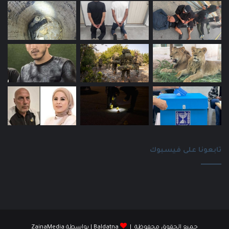
تابعونا على فيسبوك
جميع الحقوق محفوظة |
Baldatna
| بواسطة
ZainaMedia