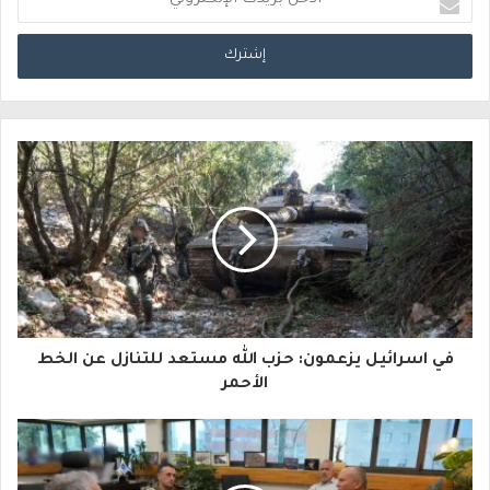
د
خ
ل
ب
ر
ي
د
ك
ا
في اسرائيل يزعمون: حزب الله مستعد للتنازل عن الخط
ل
الأحمر
إ
ل