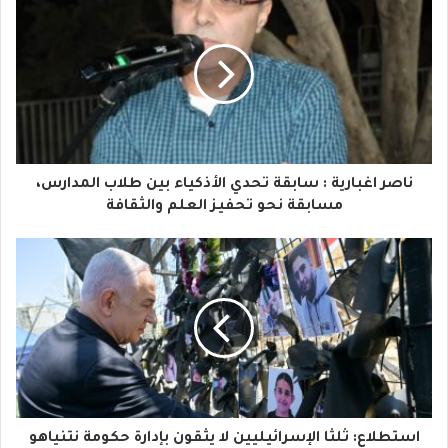
ر
ي
د
ك
ا
ناصر اغبارية : سابقة تحدي الأذكياء بين طلاب المدارس،
ل
مسابقة نحو تحفيز العلم والثقافة
إ
ل
ك
ت
ر
و
استطلاع: ثلثا الإسرائيليين لا يثقون بإدارة حكومة نتنياهو
ن