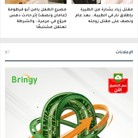
مقتل زياد بشارة من الطيرة
مصرع الطفل يامن أبو قرطومة
بإطلاق نار في الطيبة.. بعد عام
(عامان ونصف) إثر حادث دهس
ونصف على مقتل زوجته
مروّع في عرعرة.. والشرطة
تعتقل مشتبهًا
الإعلانات