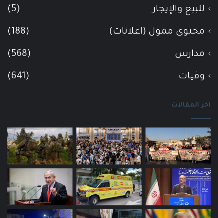
للبيع والإيجار
(5)
محتوى ممول (اعلانات)
(188)
مدارس
(568)
وفيات
(641)
اخر المقالات