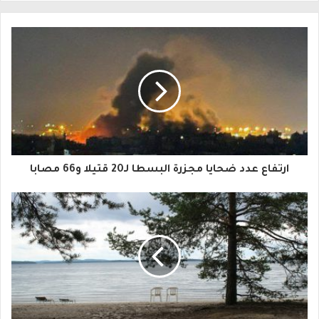
ل
ب
ر
ي
د
ك
ا
ارتفاع عدد ضحايا مجزرة البسطا لـ20 قتيلا و66 مصابا
ل
إ
ل
ك
ت
ر