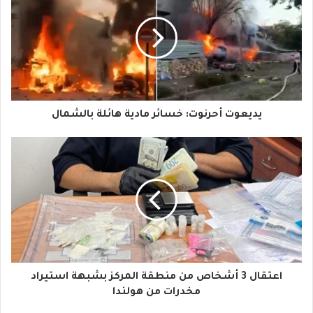
ر
ي
د
ك
ا
يديعوت أحرنوت: خسائر مادية هائلة بالشمال
ل
إ
ل
ك
ت
ر
و
اعتقال 3 أشخاص من منطقة المركز بشبهة استيراد
مخدرات من هولندا
ن