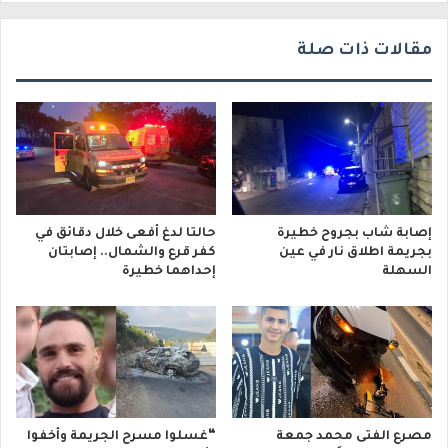
ي
مقالات ذات صلة
إصابة شاب بجروح خطيرة
حالتا لدغ أفعى خلال دقائق في
بجريمة اطلاق نار في عين
كفر قرع والشمال.. إصابتان
السهلة
إحداهما خطيرة
مصرع الفتى محمد جمعة
“غسلوا مسرح الجريمة وأخفوا