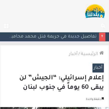
بحث
الق
عن
“من كل صورة أموال”.. اتهامات للشرطة بعد تشديد آلية كاميرات السرعة
الرئيسية
/
أخبار
أخبار
إعلام إسرائيلي: “الجيش” لن
يبقى 60 يوماً في جنوب لبنان
دقيقة واحدة