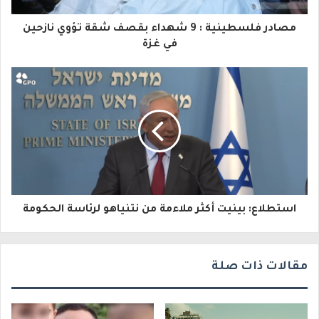
ا
مصادر فلسطينية : 9 شهداء بقصف شقة تؤوي نازحين
ل
في غزة
إ
ل
ك
ت
ر
و
استطلاع: بينيت أكثر ملاءمة من نتنياهو لرئاسة الحكومة
ن
ي
مقالات ذات صلة