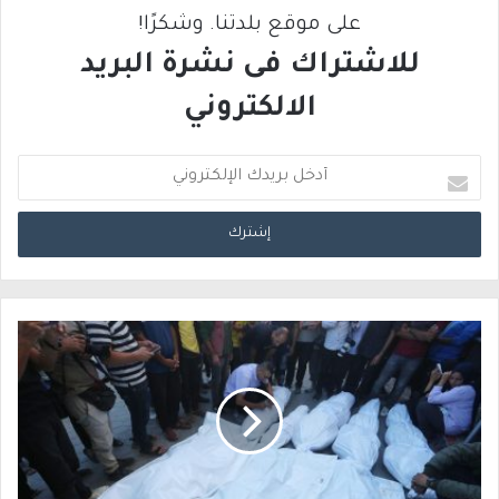
على موقع بلدتنا. وشكرًا!
للاشتراك فى نشرة البريد
الالكتروني
أ
د
خ
ل
ب
ر
ي
د
ك