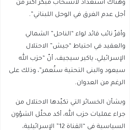
وهناك استعداد لانسحاب مبكر أكثر من
أجل عدم الغرق في الوحل اللبناني”.
وأقرّ نائب قائد لواء “الناحل” الشمالي
والعقيد في احتياط “جيش” الاحتلال
الإسرائيلي، ياكير سيجيف، أنّ “حزب الله
سيعود والبنى التحتية ستُعمر”، وذلك على
الرغم من العدوان.
وبشأن الخسائر التي تكبّدها الاحتلال من
جراء عمليات حزب الله، أكد محلّل الشؤون
السياسية في “القناة 12” الإسرائيلية،