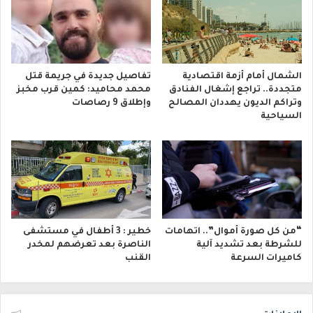
الشمال أمام أزمة اقتصادية
تفاصيل جديدة في جريمة قتل
متجددة.. تراجع إشغال الفنادق
محمد محاميد: كمين قرب مخبز
وتراكم الديون يهددان المصالح
وإطلاق 9 رصاصات
السياحية
“من كل صورة أموال”.. اتهامات
خطير : 3 أطفال في مستشفى
للشرطة بعد تشديد آلية
الناصرة بعد تعرضهم لمخدر
كاميرات السرعة
القنب