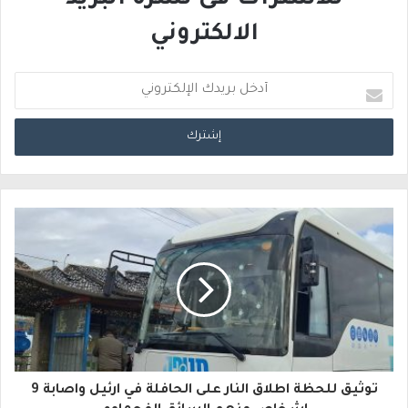
الالكتروني
أ
د
خ
ل
ب
ر
ي
د
ك
ا
توثيق للحظة اطلاق النار على الحافلة في ارئيل واصابة 9
ل