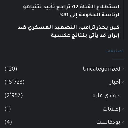
استطلاع القناة 12: تراجع تأييد نتنياهو
لرئاسة الحكومة إلى 31%
كين يحذر ترامب: التصعيد العسكري ضد
إيران قد يأتي بنتائج عكسية
تصنيفات
(120)
Uncategorized
أخبار
(15٬728)
وادي عاره
(2٬957)
إعلانات
(1)
بودكاست
(4)