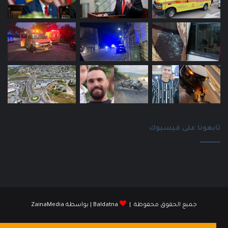
تابعونا على فيسبوك
جميع الحقوق محفوظة |
Baldatna
| بواسطة
ZainaMedia