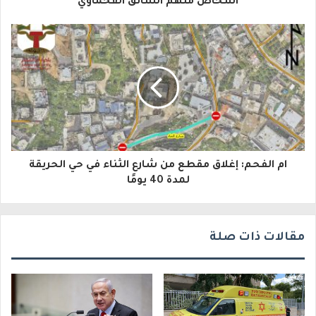
اشخاص منهم السائق الفحماوي
إ
ل
ك
ت
ر
و
ام الفحم: إغلاق مقطع من شارع الثناء في حي الحريقة
ن
لمدة 40 يومًا
ي
مقالات ذات صلة