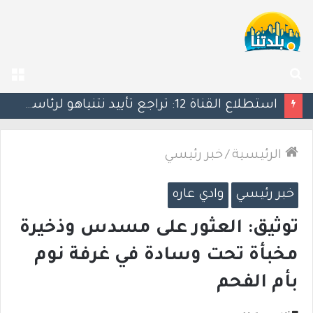
بحث
الق
عن
كين يحذر ترامب: التصعيد العسكري ضد إيران قد يأتي بنتائج عكسية
الرئيسية
/
خبر رئيسي
خبر رئيسي
وادي عاره
توثيق: العثور على مسدس وذخيرة
مخبأة تحت وسادة في غرفة نوم
بأم الفحم