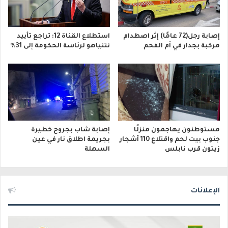
إصابة رجل(72 عامًا) إثر اصطدام
استطلاع القناة 12: تراجع تأييد
مركبة بجدار في أم الفحم
نتنياهو لرئاسة الحكومة إلى 31%
مستوطنون يهاجمون منزلًا
إصابة شاب بجروح خطيرة
جنوب بيت لحم واقتلاع 110 أشجار
بجريمة اطلاق نار في عين
زيتون قرب نابلس
السهلة
الإعلانات