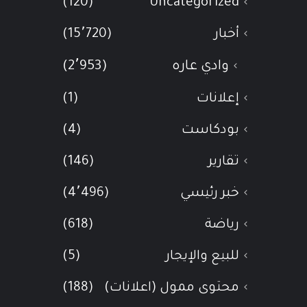
(120)
Uncategorized
أخبار
(15٬720)
وادي عاره
(2٬953)
إعلانات
(1)
بودكاست
(4)
تقارير
(146)
خبر رئيسي
(4٬496)
رياضة
(618)
للبيع والإيجار
(5)
محتوى ممول (اعلانات)
(188)