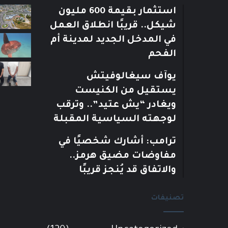
استثمار بقيمة 600 مليون
شيكل.. قريبًا انطلاق العمل
في المدخل الجديد لمدينة أم
الفحم
يوآف سيغالوفيتش
يستقيل من الكنيست
ويغادر “يش عتيد”.. وترقب
لوجهته السياسية المقبلة
ترامب: أشارك شخصيًا في
مفاوضات مضيق هرمز..
والاتفاق قد يُنجز قريبًا
تصنيفات