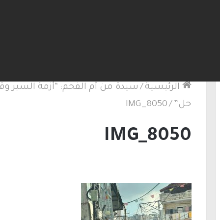
لكنيست ويغادر “يش عتيد”.. وترقب لوجهته السياسية
الرئيسية
/
سيدة من أم الفحم: “أزمة السير وق
حل”
/
IMG_8050
IMG_8050