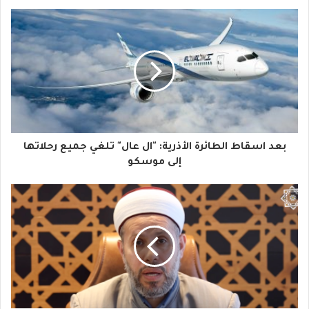
ب
ر
ي
د
ك
ا
بعد اسقاط الطائرة الأذرية: "ال عال" تلغي جميع رحلاتها
ل
إلى موسكو
إ
ل
ك
ت
ر
و