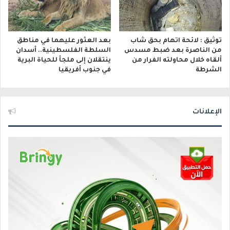
توثيق : لائحة اتهام بحق شاب
بعد العثور عليهما في مناطق
من الناصرة بعد ضبط مسدس
السلطة الفلسطينية.. أسدان
ألقاه خلال محاولته الفرار من
ينتقلان إلى ملجأ للحياة البرية
الشرطة
في جنوب أفريقيا
الإعلانات