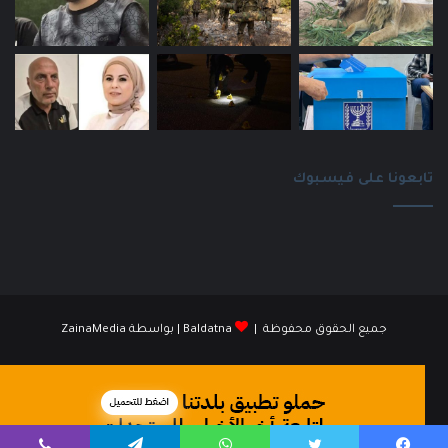
تابعونا على فيسبوك
جميع الحقوق محفوظة |
Baldatna
| بواسطة
ZainaMedia
فيسبوك
انستقرام