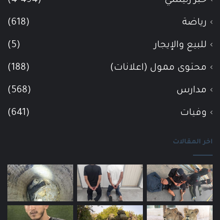
خبر رئيسي
(4٬494)
رياضة
(618)
للبيع والإيجار
(5)
محتوى ممول (اعلانات)
(188)
مدارس
(568)
وفيات
(641)
اخر المقالات