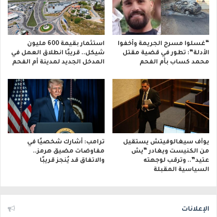
“غسلوا مسرح الجريمة وأخفوا
استثمار بقيمة 600 مليون
الأدلة”: تطور في قضية مقتل
شيكل.. قريبًا انطلاق العمل في
محمد كساب بأم الفحم
المدخل الجديد لمدينة أم الفحم
يوآف سيغالوفيتش يستقيل
ترامب: أشارك شخصيًا في
من الكنيست ويغادر “يش
مفاوضات مضيق هرمز..
عتيد”.. وترقب لوجهته
والاتفاق قد يُنجز قريبًا
السياسية المقبلة
الإعلانات