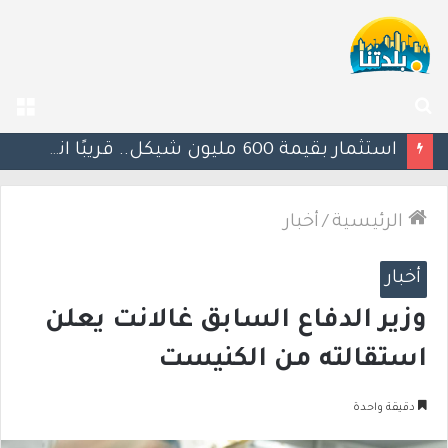
بحث
الق
عن
يوآف سيغالوفيتش يستقيل من الكنيست ويغادر “يش عتيد”.. وترقب لوجهته السياسية المقبلة
الرئيسية
/
أخبار
أخبار
وزير الدفاع السابق غالانت يعلن
استقالته من الكنيست
دقيقة واحدة