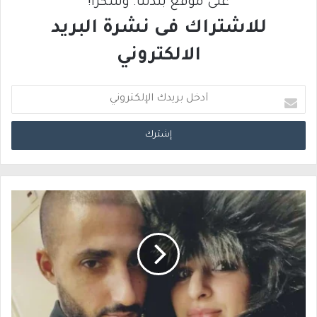
على موقع بلدتنا. وشكرًا!
للاشتراك فى نشرة البريد
الالكتروني
أ
د
خ
ل
ب
ر
ي
د
ك