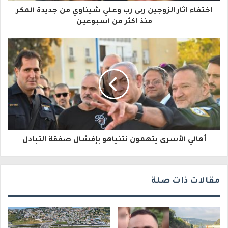
ا
اختفاء اثار الزوجين ربى رب وعلي شيناوي من جديدة المكر
ل
منذ اكثر من اسبوعين
إ
ل
ك
ت
ر
و
أهالي الأسرى يتهمون نتنياهو بإفشال صفقة التبادل
ن
ي
مقالات ذات صلة