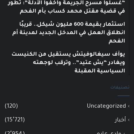
“غسلوا مسرح الجريمة وأخفوا الأدلة”: تطور
في قضية مقتل محمد كساب بأم الفحم
استثمار بقيمة 600 مليون شيكل.. قريبًا
انطلاق العمل في المدخل الجديد لمدينة أم
الفحم
يوآف سيغالوفيتش يستقيل من الكنيست
ويغادر “يش عتيد”.. وترقب لوجهته
السياسية المقبلة
تصنيفات
(120)
Uncategorized
أخبار
(15٬721)