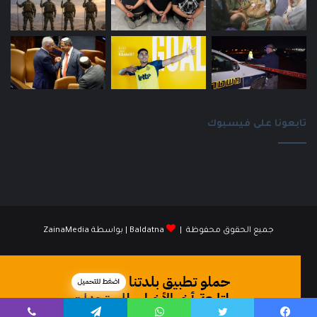
تابعونا على فيسبوك
جميع الحقوق محفوظة |
Baldatna
| بواسطة
ZainaMedia
فيسبوك
انستقرام