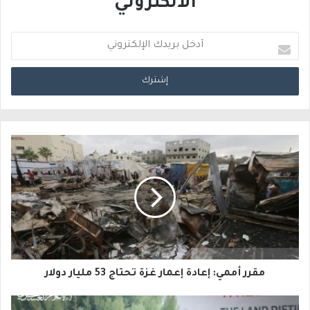
الالكتروني
أ
د
خ
ل
ب
ر
ي
د
ك
ا
مقرر أممي: إعادة إعمار غزة تحتاج 53 مليار دولار
ل
إ