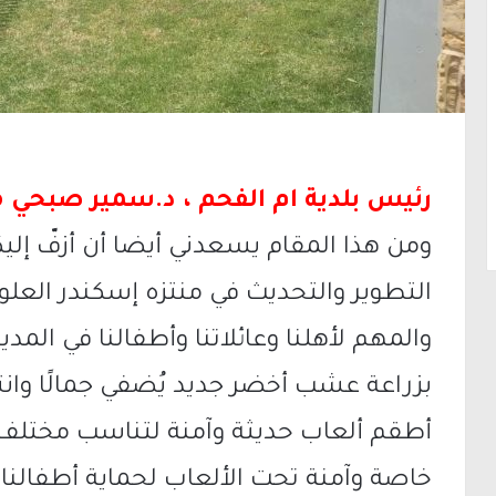
رئيس بلدية ام الفحم ، د.سمير صبحي م
ومن هذا المقام يسعدني أيضا أن أزفّ إلي
التطوير والتحديث في منتزه إسكندر العل
والمهم لأهلنا وعائلاتنا وأطفالنا في المدين
بزراعة عشب أخضر جديد يُضفي جمالًا وانت
أطقم ألعاب حديثة وآمنة لتناسب مختلف ا
خاصة وآمنة تحت الألعاب لحماية أطفالنا 