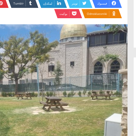
فيسبوك
تويتر
لينكدإن
Odnoklassniki
بوكيت