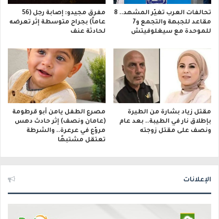
تحالفات العرب تغيّر المشهد.. 8
مفرق مجيدو: إصابة رجل (56
مقاعد للجبهة والتجمع و7
عاماً) بجراح متوسطة إثر تعرضه
للموحدة مع سيغلوفيتش
لحادثة عنف
مقتل زياد بشارة من الطيرة
مصرع الطفل يامن أبو قرطومة
بإطلاق نار في الطيبة.. بعد عام
(عامان ونصف) إثر حادث دهس
ونصف على مقتل زوجته
مروّع في عرعرة.. والشرطة
تعتقل مشتبهًا
الإعلانات