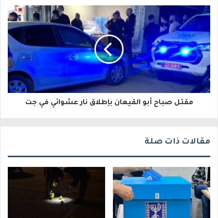
إ
ل
ك
ت
ر
و
مقتل صباح أبو القيعان بإطلاق نار عشوائي في جت
ن
ي
مقالات ذات صلة