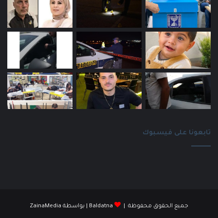
تابعونا على فيسبوك
جميع الحقوق محفوظة |
Baldatna
| بواسطة
ZainaMedia