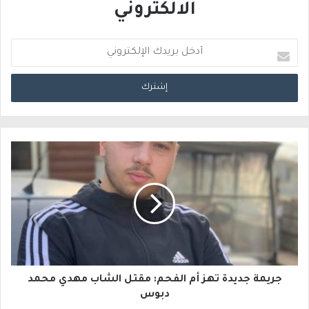
الالكتروني
أ
د
خ
ل
ب
ر
ي
د
ك
ا
جريمة جديدة تهز أم الفحم: مقتل الشاب مهدي محمد
ل
دبوس