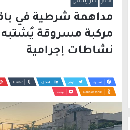
أخبار
خبر رئيسي
مداهمة شرطية في باق
مركبة مسروقة يُشتبه 
نشاطات إجرامية
فيسبوك
تويتر
لينكدإن
Odnoklassniki
بوكيت