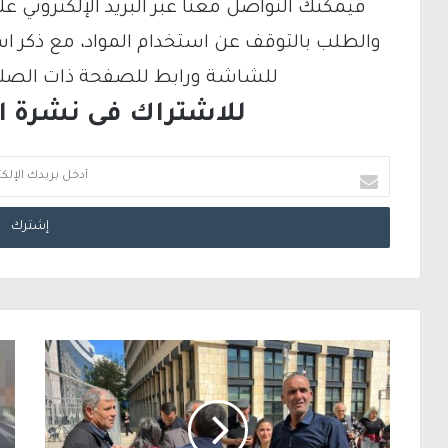
والطلب بالتوقف عن استخدام المواد، مع ذكر ا
للشاشة ورابط للصفحة ذات الصلة ع
للاشتراك فى نشرة الب
أ
د
خ
ل
ب
ر
ي
د