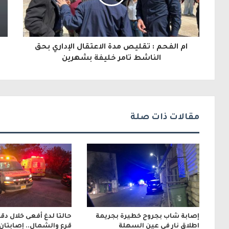
ك
ا
ل
ام الفحم : تقليص مدة الاعتقال الإداري بحق
إ
الناشط تامر خليفة بشهرين
ل
ك
ت
مقالات ذات صلة
ر
و
ن
ي
إصابة شاب بجروح خطيرة بجريمة
حالتا لدغ أفعى خلال دق
اطلاق نار في عين السهلة
قرع والشمال.. إصابتان