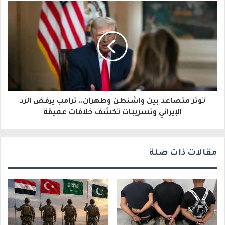
إ
ل
ك
ت
ر
و
توتر متصاعد بين واشنطن وطهران.. ترامب يرفض الرد
الإيراني وتسريبات تكشف خلافات عميقة
ن
ي
مقالات ذات صلة