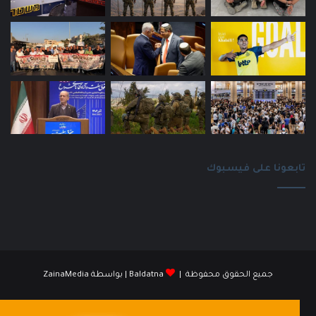
تابعونا على فيسبوك
جميع الحقوق محفوظة |
Baldatna
| بواسطة
ZainaMedia
فيسبوك
انستقرام