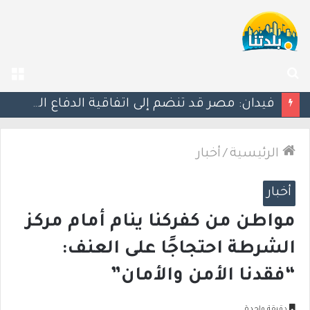
بحث
الق
عن
ليلة دامية: إصابة معلّم مدرسة بإطلاق نار في جت المثلث ورجل بجروح خطيرة في كابول
الرئيسية
/
أخبار
أخبار
مواطن من كفركنا ينام أمام مركز
الشرطة احتجاجًا على العنف:
“فقدنا الأمن والأمان”
دقيقة واحدة