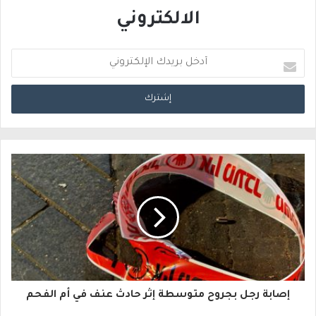
الالكتروني
أ
د
خ
ل
ب
ر
ي
د
ك
ا
إصابة رجل بجروح متوسطة إثر حادث عنف في أم الفحم
ل