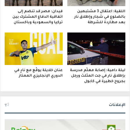
اللقية: اعتقال 3 مشتبهين
فيدان: مصر قد تنضم إلى
بالضلوع في شجار وإطلاق نار
اتفاقية الدفاع المشترك بين
بعد مطاردة للشرطة
تركيا والسعودية وباكستان
ليلة دامية: إصابة معلّم مدرسة
عنان خلايلة يوقّع مع نادٍ في
بإطلاق نار في جت المثلث ورجل
الدوري الإنجليزي الممتاز
بجروح خطيرة في كابول
الإعلانات