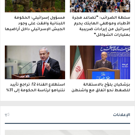
سلطة الضرائب: “تصاعد هجرة
مسؤول إسرائيلي: الحكومة
الأطباء وموظفي الهايتك يحرم
اللبنانية وافقت على وجود
إسرائيل من إيرادات ضريبية
الجيش الإسرائيلي داخل أراضيها
بمليارات الشواكل”
بزشكيان يلوّح بالاستقالة
استطلاع القناة 12: تراجع تأييد
للضغط نحو اتفاق مع واشنطن
نتنياهو لرئاسة الحكومة إلى 31%
الإعلانات