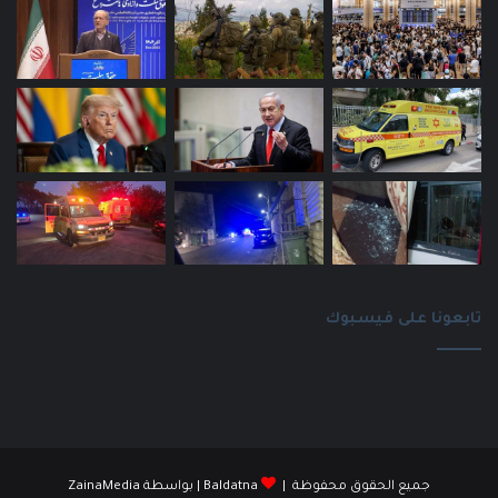
تابعونا على فيسبوك
جميع الحقوق محفوظة |
Baldatna
| بواسطة
ZainaMedia