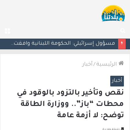
بحث
الق
عن
بزشكيان يلوّح بالاستقالة للضغط نحو اتفاق مع واشنطن
الرئيسية
/
أخبار
أخبار
نقص وتأخير بالتزود بالوقود في
محطات “باز”.. ووزارة الطاقة
توضح: لا أزمة عامة
دقيقة واحدة