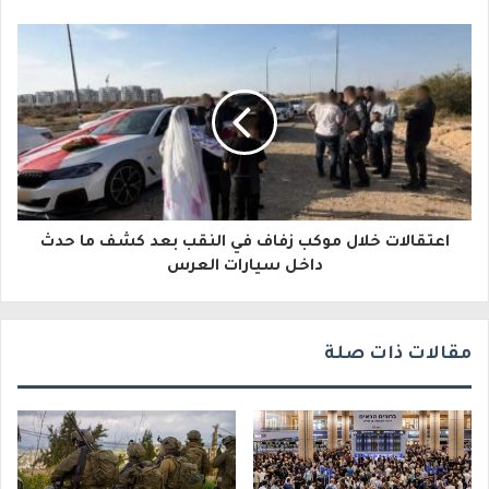
ل
إ
ل
ك
ت
ر
و
اعتقالات خلال موكب زفاف في النقب بعد كشف ما حدث
داخل سيارات العرس
ن
ي
مقالات ذات صلة