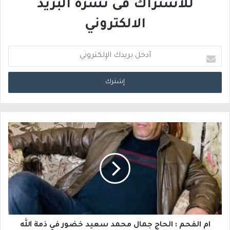
للاشتراك فى نشرة البريد
الالكتروني
أ
د
خ
ل
ب
ر
ي
د
ك
ا
ام الفحم : الحاج جمال محمد سعيد خضور في ذمة الله