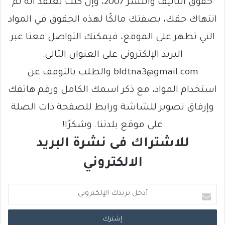
حقوق التأليف والنشر 2007، وإن كنت تعتقد أنه تم
انتهاك حقك، بصفتك مالكًا لهذه الحقوق في المواد
التي تظهر على الموقع، فيمكنك التواصل معنا عبر
البريد الإلكتروني على العنوان التالي:
bldtna3@gmail.com والطلب بالتوقف عن
استخدام المواد، مع ذكر اسمك الكامل ورقم هاتفك
وإرفاق تصوير للشاشة ورابط للصفحة ذات الصلة
على موقع بلدتنا. وشكرًا!
للاشتراك فى نشرة البريد
الالكتروني
أ
د