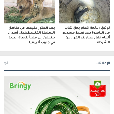
توثيق : لائحة اتهام بحق شاب
بعد العثور عليهما في مناطق
من الناصرة بعد ضبط مسدس
السلطة الفلسطينية.. أسدان
ألقاه خلال محاولته الفرار من
ينتقلان إلى ملجأ للحياة البرية
الشرطة
في جنوب أفريقيا
الإعلانات