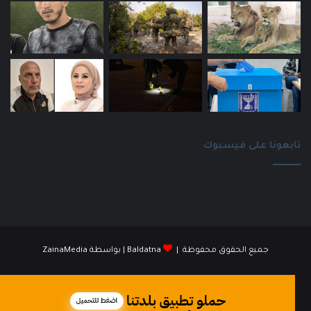
تابعونا على فيسبوك
جميع الحقوق محفوظة |
Baldatna
| بواسطة
ZainaMedia
فيسبوك
انستقرام