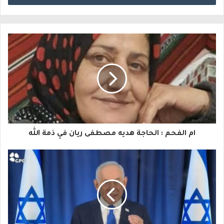
خ
ل
ب
ر
ي
د
ك
ا
ام الفحم : الحاجة هديه مصطفى ريان في ذمة الله
ل
إ
ل
ك
ت