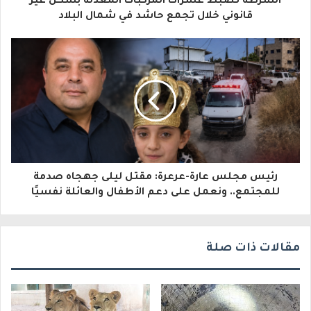
الشرطة تضبط عشرات المركبات المعدّلة بشكل غير
ل
قانوني خلال تجمع حاشد في شمال البلاد
إ
ل
ك
ت
ر
و
رئيس مجلس عارة-عرعرة: مقتل ليلى جهجاه صدمة
ن
للمجتمع.. ونعمل على دعم الأطفال والعائلة نفسيًا
ي
مقالات ذات صلة