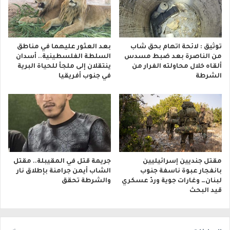
توثيق : لائحة اتهام بحق شاب
بعد العثور عليهما في مناطق
من الناصرة بعد ضبط مسدس
السلطة الفلسطينية.. أسدان
ألقاه خلال محاولته الفرار من
ينتقلان إلى ملجأ للحياة البرية
الشرطة
في جنوب أفريقيا
مقتل جنديين إسرائيليين
جريمة قتل في المقيبلة.. مقتل
بانفجار عبوة ناسفة جنوب
الشاب أيمن جرامنة بإطلاق نار
لبنان… وغارات جوية وردّ عسكري
والشرطة تحقق
قيد البحث