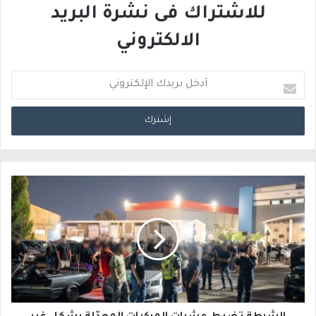
للاشتراك فى نشرة البريد
الالكتروني
أ
د
خ
ل
ب
ر
ي
د
ك
ا