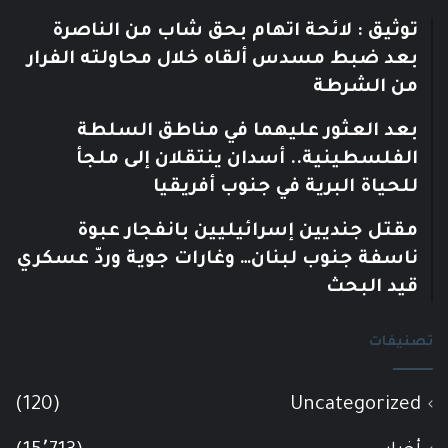
توثيق : لائحة اتهام بحق شاب من الناصرة
بعد ضبط مسدس ألقاه خلال محاولته الفرار
من الشرطة
بعد العثور عليهما في مناطق السلطة
الفلسطينية.. أسدان ينتقلان إلى ملجأ
للحياة البرية في جنوب أفريقيا
مقتل جنديين إسرائيليين بانفجار عبوة
ناسفة جنوب لبنان… وغارات جوية وردّ عسكري
قيد البحث
تصنيفات
(120)
Uncategorized