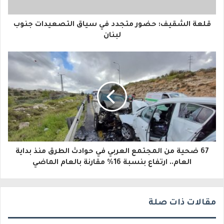
ا
قلعة الشقيف: حضور متجدد في سياق التصعيدات جنوب
ل
لبنان
إ
ل
ك
ت
ر
و
67 ضحية من المجتمع العربي في حوادث الطرق منذ بداية
ن
العام.. ارتفاع بنسبة 16% مقارنة بالعام الماضي
ي
مقالات ذات صلة