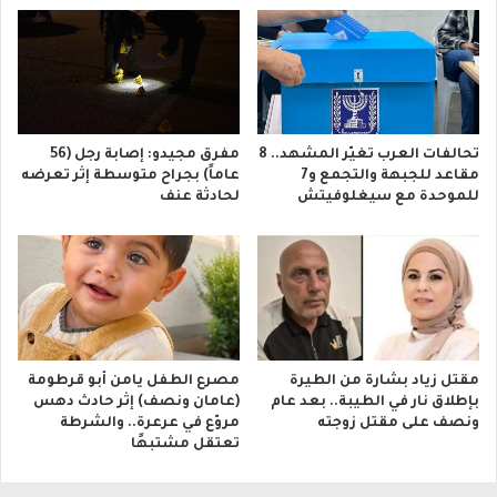
تحالفات العرب تغيّر المشهد.. 8
مفرق مجيدو: إصابة رجل (56
مقاعد للجبهة والتجمع و7
عاماً) بجراح متوسطة إثر تعرضه
للموحدة مع سيغلوفيتش
لحادثة عنف
مقتل زياد بشارة من الطيرة
مصرع الطفل يامن أبو قرطومة
بإطلاق نار في الطيبة.. بعد عام
(عامان ونصف) إثر حادث دهس
ونصف على مقتل زوجته
مروّع في عرعرة.. والشرطة
تعتقل مشتبهًا