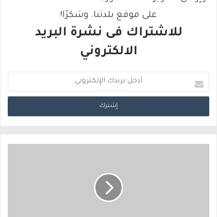
على موقع بلدتنا. وشكرًا!
للاشتراك فى نشرة البريد
الالكتروني
أ
د
خ
ل
ب
ر
ي
د
ك